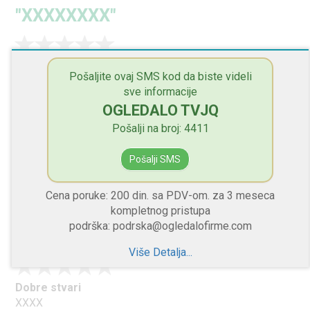
"XXXXXXXX"
Dobre stvari
Pošaljite ovaj SMS kod da biste videli
XXXX
sve informacije
OGLEDALO TVJQ
Loše stvari
XXXX
Pošalji na broj: 4411
Savet manadžmentu
Pošalji SMS
XXXX
Cena poruke: 200 din. sa PDV-om. za 3 meseca
kompletnog pristupa
XXXX
podrška: podrska@ogledalofirme.com
"XXXXXXXX"
Više Detalja...
Dobre stvari
XXXX