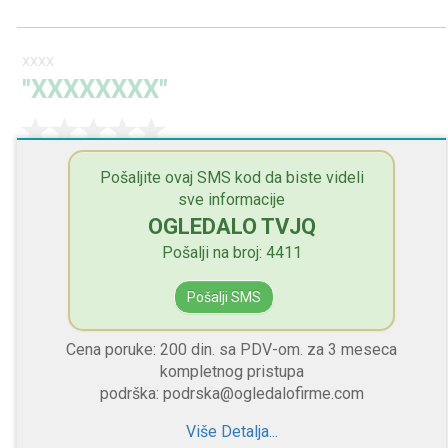
XXXX
"XXXXXXXX"
Dobre stvari
Pošaljite ovaj SMS kod da biste videli
XXXX
sve informacije
OGLEDALO TVJQ
Loše stvari
XXXX
Pošalji na broj: 4411
Savet manadžmentu
Pošalji SMS
XXXX
Cena poruke: 200 din. sa PDV-om. za 3 meseca
kompletnog pristupa
XXXX
podrška: podrska@ogledalofirme.com
"XXXXXXXX"
Više Detalja...