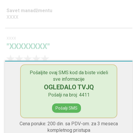
Savet manadžmentu
XXXX
XXXX
"XXXXXXXX"
Dobre stvari
Pošaljite ovaj SMS kod da biste videli
XXXX
sve informacije
OGLEDALO TVJQ
Loše stvari
XXXX
Pošalji na broj: 4411
Savet manadžmentu
Pošalji SMS
XXXX
Cena poruke: 200 din. sa PDV-om. za 3 meseca
kompletnog pristupa