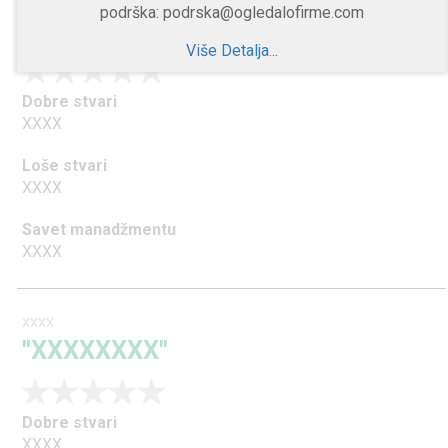
XXXX
podrška: podrska@ogledalofirme.com
"XXXXXXXX"
Više Detalja...
Dobre stvari
XXXX
Loše stvari
XXXX
Savet manadžmentu
XXXX
XXXX
"XXXXXXXX"
Dobre stvari
XXXX