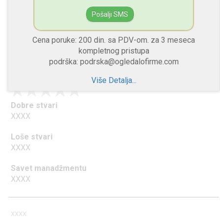
Savet manadžmentu
Pošalji SMS
XXXX
Cena poruke: 200 din. sa PDV-om. za 3 meseca
kompletnog pristupa
XXXX
podrška: podrska@ogledalofirme.com
"XXXXXXXX"
Više Detalja...
Dobre stvari
XXXX
Loše stvari
XXXX
Savet manadžmentu
XXXX
XXXX