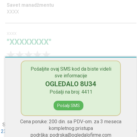
Savet manadžmentu
XXXX
XXXX
"XXXXXXXX"
Dobre stvari
Pošaljite ovaj SMS kod da biste videli
XXXX
sve informacije
OGLEDALO 8U34
Loše stvari
XXXX
Pošalji na broj: 4411
Savet manadžmentu
Pošalji SMS
XXXX
Cena poruke: 200 din. sa PDV-om. za 3 meseca
Strane
1
2
3
4
5
6
7
8
9
10
11
12
13
14
15
16
17
18
19
20
21
2
kompletnog pristupa
23
24
25
26
27
28
29
30
31
32
33
34
35
36
37
38
39
40
41
42
podrška: podrska@ogledalofirme.com