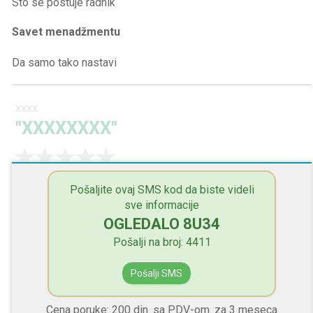
Savet menadžmentu
XXXX
"XXXXXXXX"
Dobre stvari
Pošaljite ovaj SMS kod da biste videli
XXXX
sve informacije
OGLEDALO 8U34
Loše stvari
XXXX
Pošalji na broj: 4411
Savet manadžmentu
Pošalji SMS
XXXX
Cena poruke: 200 din. sa PDV-om. za 3 meseca