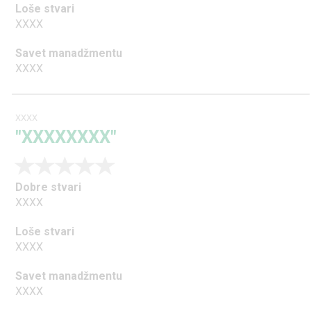
Loše stvari
XXXX
Savet manadžmentu
XXXX
XXXX
"XXXXXXXX"
Dobre stvari
XXXX
Loše stvari
XXXX
Savet manadžmentu
XXXX