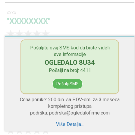
XXXX
"XXXXXXXX"
Dobre stvari
Pošaljite ovaj SMS kod da biste videli
XXXX
sve informacije
OGLEDALO 8U34
Loše stvari
XXXX
Pošalji na broj: 4411
Savet manadžmentu
Pošalji SMS
XXXX
Cena poruke: 200 din. sa PDV-om. za 3 meseca
kompletnog pristupa
XXXX
podrška: podrska@ogledalofirme.com
"XXXXXXXX"
Više Detalja...