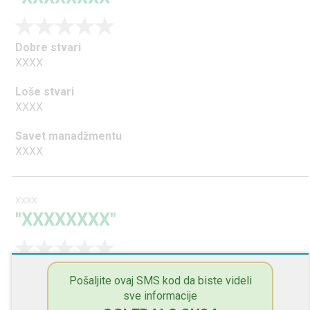
Dobre stvari
XXXX
Loše stvari
XXXX
Savet manadžmentu
XXXX
XXXX
"XXXXXXXX"
Dobre stvari
Pošaljite ovaj SMS kod da biste videli
XXXX
sve informacije