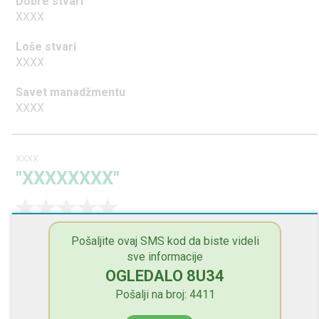
Dobre stvari
XXXX
Loše stvari
XXXX
Savet manadžmentu
XXXX
XXXX
"XXXXXXXX"
Dobre stvari
Pošaljite ovaj SMS kod da biste videli
XXXX
sve informacije
OGLEDALO 8U34
Loše stvari
XXXX
Pošalji na broj: 4411