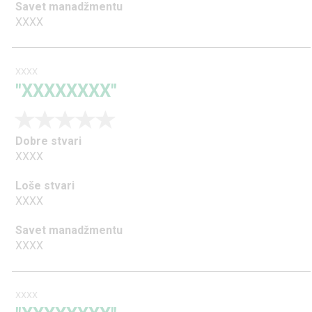
Savet manadžmentu
XXXX
XXXX
"XXXXXXXX"
Dobre stvari
XXXX
Loše stvari
XXXX
Savet manadžmentu
XXXX
XXXX