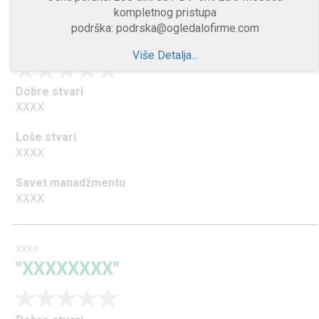
kompletnog pristupa
XXXX
podrška: podrska@ogledalofirme.com
"XXXXXXXX"
Više Detalja...
Dobre stvari
XXXX
Loše stvari
XXXX
Savet manadžmentu
XXXX
XXXX
"XXXXXXXX"