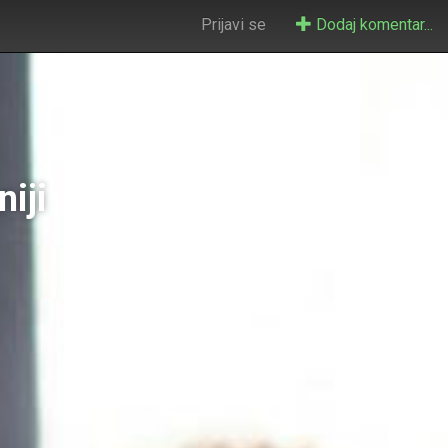
Prijavi se
Dodaj komentar...
iji