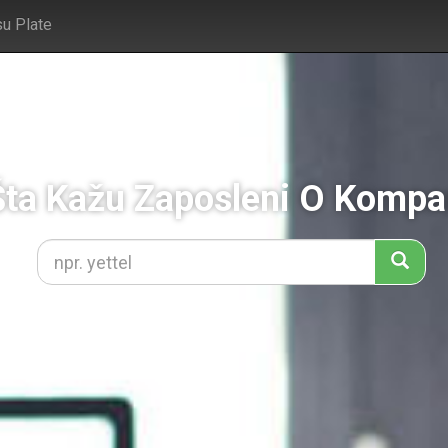
su Plate
Šta Kažu Zaposleni O Kompan