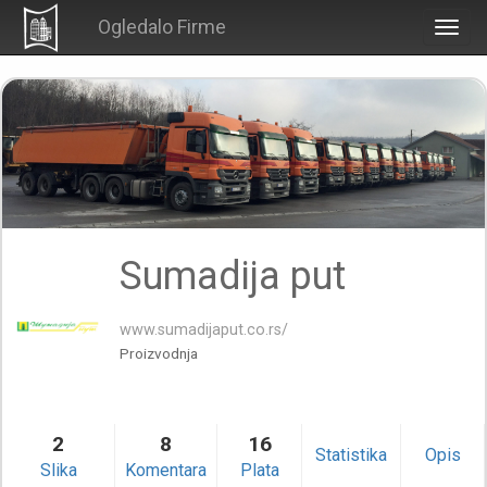
Ogledalo Firme
Togg
navig
Sumadija put
www.sumadijaput.co.rs/
Proizvodnja
2
8
16
Statistika
Opis
Slika
Komentara
Plata