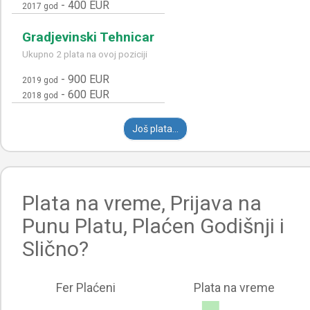
-
400 EUR
2017 god
Gradjevinski Tehnicar
Ukupno 2 plata na ovoj poziciji
-
900 EUR
2019 god
-
600 EUR
2018 god
Još plata...
Plata na vreme, Prijava na
Punu Platu, Plaćen Godišnji i
Slično?
Fer Plaćeni
Plata na vreme