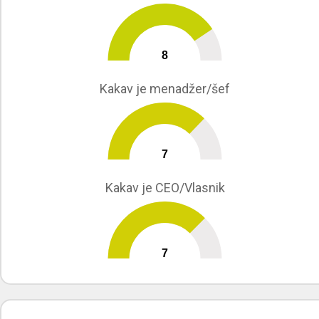
8
0
10
Kakav je menadžer/šef
7
0
10
Kakav je CEO/Vlasnik
7
0
10