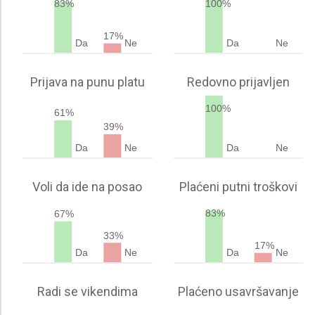
83%
100%
17%
Da
Ne
Da
Ne
Prijava na punu platu
Redovno prijavljen
100%
61%
39%
Da
Ne
Da
Ne
Voli da ide na posao
Plaćeni putni troškovi
83%
67%
33%
17%
Da
Ne
Da
Ne
Radi se vikendima
Plaćeno usavršavanje