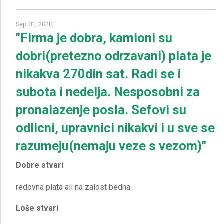
Sep 01, 2020,
"Firma je dobra, kamioni su
dobri(pretezno odrzavani) plata je
nikakva 270din sat. Radi se i
subota i nedelja. Nesposobni za
pronalazenje posla. Sefovi su
odlicni, upravnici nikakvi i u sve se
razumeju(nemaju veze s vezom)"
Dobre stvari
Loše stvari