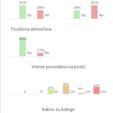
61%
61%
39%
39%
Da
Ne
Da
Ne
Pozitivna atmosfera
83%
17%
Da
Ne
Vreme provedeno na poslu
39%
33%
22%
6%
6-
7h
8h
10h
12h
12h+
Kakve su kolege