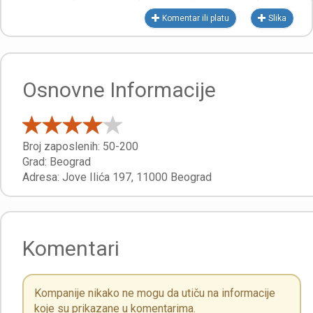
Komentar ili platu
Slika
Osnovne Informacije
Broj zaposlenih:
50-200
Grad:
Beograd
Adresa:
Jove Ilića 197
,
11000
Beograd
Komentari
Kompanije nikako ne mogu da utiču na informacije
koje su prikazane u komentarima.