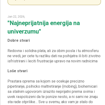
Jan 22, 2026,
"Najneprijatnija energija na
univerzumu"
Dobre stvari
Redovna i solidna plata, ali za obim posla i tu atmosferu
ne vredi, jer cete tu razliku dati na psihijatra ili biti zivotno
Loše stvari
Prastara oprema sa kojom se ocekuje precizno
pipetiranje, psihicko maltretiranje (mobing), biohemicari
sa stalnim ugovorom izrazito neprijatni prema svima i
uvek raspolozeni da te ponize nesto, a ni sami ne znaju
sta rade otprilike… Sve u svemu, ako vam je stalo do