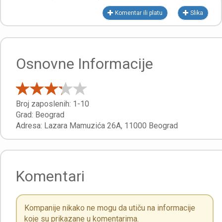
Komentar ili platu
Slika
Osnovne Informacije
Broj zaposlenih:
1-10
Grad:
Beograd
Adresa:
Lazara Mamuzića 26A
,
11000
Beograd
Komentari
Kompanije nikako ne mogu da utiču na informacije
koje su prikazane u komentarima.