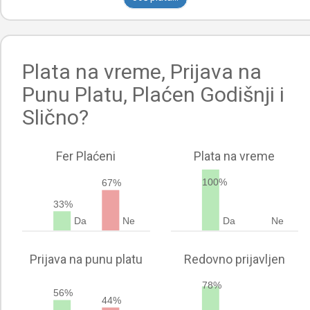
Plata na vreme, Prijava na
Punu Platu, Plaćen Godišnji i
Slično?
Fer Plaćeni
Plata na vreme
100%
67%
33%
Da
Ne
Da
Ne
Prijava na punu platu
Redovno prijavljen
78%
56%
44%