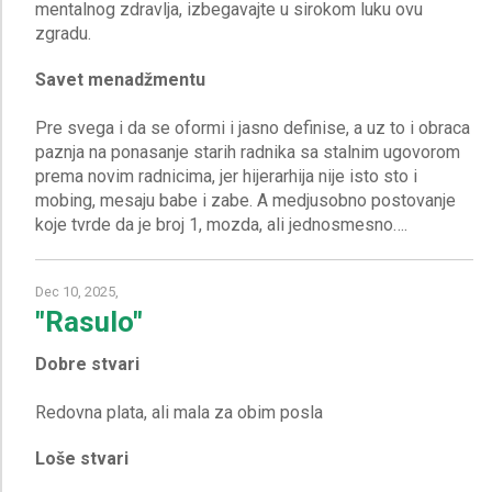
mentalnog zdravlja, izbegavajte u sirokom luku ovu
Savet menadžmentu
Pre svega i da se oformi i jasno definise, a uz to i obraca
paznja na ponasanje starih radnika sa stalnim ugovorom
prema novim radnicima, jer hijerarhija nije isto sto i
mobing, mesaju babe i zabe. A medjusobno postovanje
Dec 10, 2025,
"Rasulo"
Dobre stvari
Loše stvari