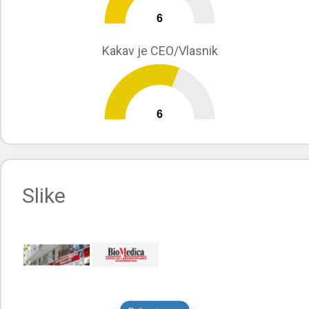
6
0
10
Kakav je CEO/Vlasnik
6
0
10
Slike