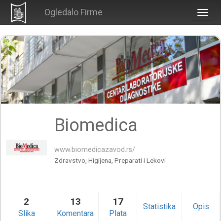
Ogledalo Firme
Togg
navig
Biomedica
www.biomedicazavod.rs/
Zdravstvo, Higijena, Preparati i Lekovi
2
13
17
Statistika
Opis
Slika
Komentara
Plata