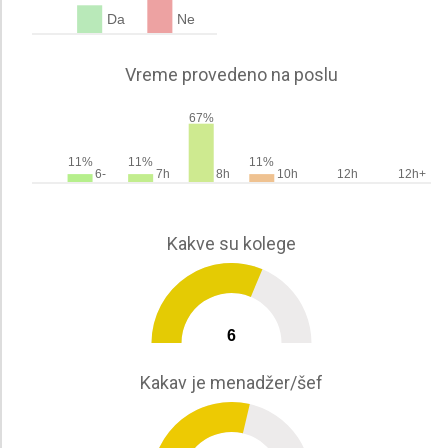
Da
Ne
Vreme provedeno na poslu
67%
11%
11%
11%
6-
7h
8h
10h
12h
12h+
Kakve su kolege
6
0
10
Kakav je menadžer/šef