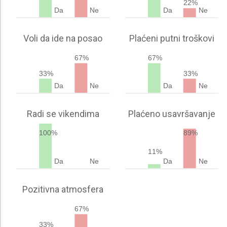
22%
Da
Ne
Da
Ne
Voli da ide na posao
Plaćeni putni troškovi
67%
67%
33%
33%
Da
Ne
Da
Ne
Radi se vikendima
Plaćeno usavršavanje
100%
89%
11%
Da
Ne
Da
Ne
Pozitivna atmosfera
67%
33%