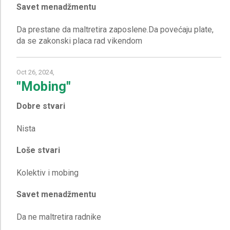
Savet menadžmentu
Da prestane da maltretira zaposlene.Da povećaju plate,
Oct 26, 2024,
"Mobing"
Dobre stvari
Loše stvari
Savet menadžmentu