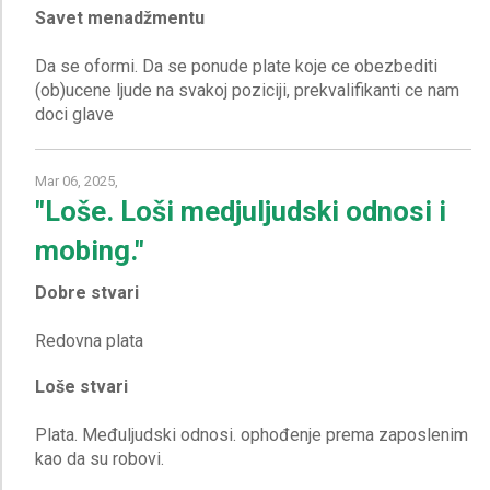
Savet menadžmentu
Da se oformi. Da se ponude plate koje ce obezbediti
(ob)ucene ljude na svakoj poziciji, prekvalifikanti ce nam
Mar 06, 2025,
"Loše. Loši medjuljudski odnosi i
mobing."
Dobre stvari
Loše stvari
Plata. Međuljudski odnosi. ophođenje prema zaposlenim