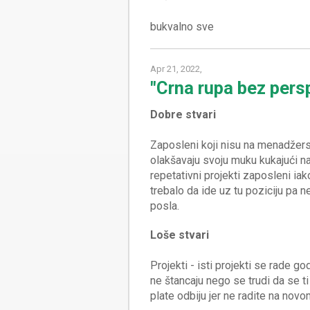
Apr 21, 2022,
"Crna rupa bez persp
Dobre stvari
Zaposleni koji nisu na menadžers
olakšavaju svoju muku kukajući na 
repetativni projekti zaposleni ia
trebalo da ide uz tu poziciju pa
Loše stvari
Projekti - isti projekti se rade g
ne štancaju nego se trudi da se ti 
plate odbiju jer ne radite na nov