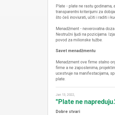
Plate - plate ne rastu godinama, 
transparentni kriterijumi za dobija
što ćeš inoviurati, učiti i raditi i 
Menadžment - neverovatna doza l
Nestručni ljudi na pozicijama. Izj
Savet menadžmentu
Menadzment ove firme stalno organ
firme a ne zaposlenima, projekti
ucestvuje na manifestacijama, s
Jan 13, 2022,
"Plate ne napreduju.
Dobre stvari