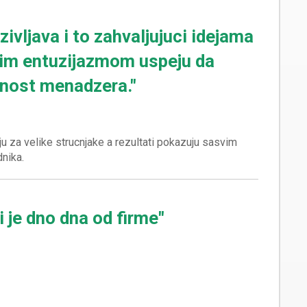
zivljava i to zahvaljujuci idejama
ojim entuzijazmom uspeju da
nost menadzera."
u za velike strucnjake a rezultati pokazuju sasvim
i je dno dna od firme"