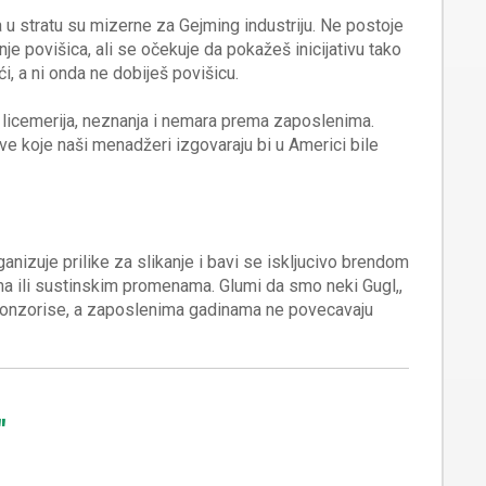
a u stratu su mizerne za Gejming industriju. Ne postoje
nje povišica, ali se očekuje da pokažeš inicijativu tako
kući, a ni onda ne dobiješ povišicu.
icemerija, neznanja i nemara prema zaposlenima.
ave koje naši menadžeri izgovaraju bi u Americi bile
izuje prilike za slikanje i bavi se iskljucivo brendom
ma ili sustinskim promenama. Glumi da smo neki Gugl,,
ponzorise, a zaposlenima gadinama ne povecavaju
"