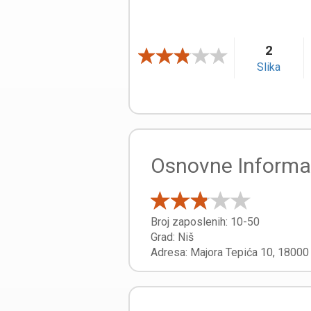
2
Slika
Osnovne Informa
Broj zaposlenih:
10-50
Grad:
Niš
Adresa:
Majora Tepića 10
,
1800