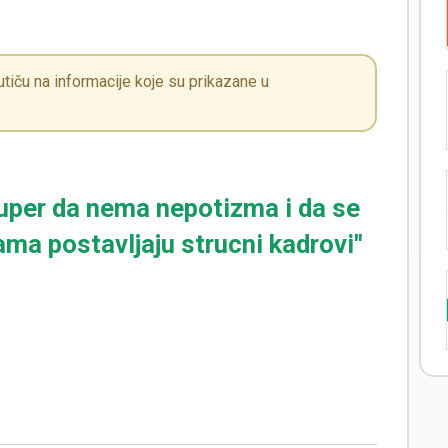
iču na informacije koje su prikazane u
super da nema nepotizma i da se
ama postavljaju strucni kadrovi"