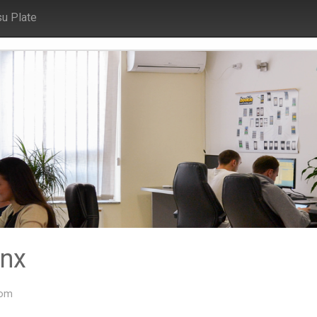
su Plate
inx
com