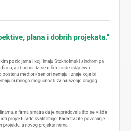
ektive, plana i dobrih projekata."
kim pozicijama i koji imaju Stokholmski sindrom pa
firmu, ali budući da se u firmi rade isključivo
ko postanu mediori/seniori nemaju i znaje koje bi
 nemaju ni mnogo mogućnosti za nalaženje drugog
odinama, a firma smatra da je napredovala što se višđe
isti projekti rade kvalitetnije. Kada tražite povećanje
om projektu, a novog projekta nema.