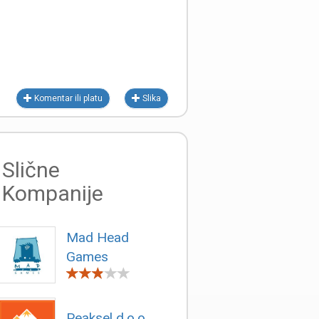
Komentar ili platu
Slika
Slične
Kompanije
Mad Head
Games
Peaksel d.o.o.