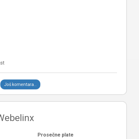
Još komentara...
 Webelinx
Prosečne plate