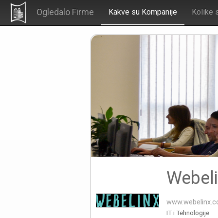
Ogledalo Firme
Kakve su Kompanije
Kolike 
Webel
www.webelinx.
IT i Tehnologije