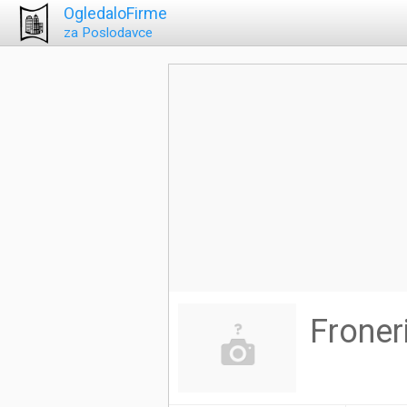
OgledaloFirme
za Poslodavce
Froner