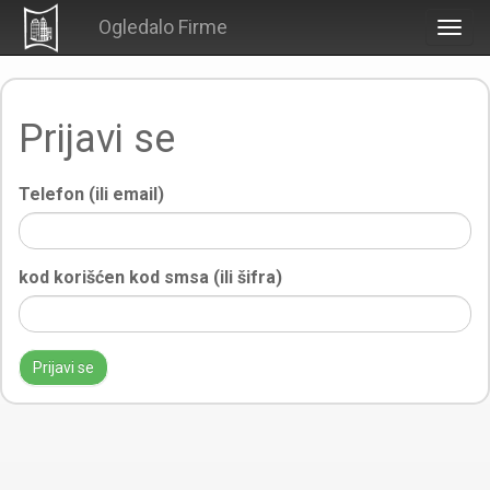
Ogledalo Firme
Togg
navig
Prijavi se
Telefon (ili email)
kod korišćen kod smsa (ili šifra)
Prijavi se