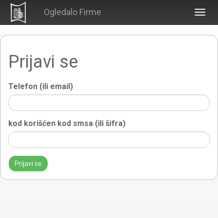
Ogledalo Firme
Togg
navig
Prijavi se
Telefon (ili email)
kod korišćen kod smsa (ili šifra)
Prijavi se