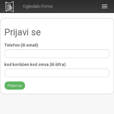
Ogledalo Firme
Togg
navig
Prijavi se
Telefon (ili email)
kod korišćen kod smsa (ili šifra)
Prijavi se