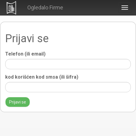
Ogledalo Firme
Togg
navig
Prijavi se
Telefon (ili email)
kod korišćen kod smsa (ili šifra)
Prijavi se