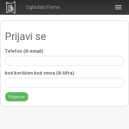
Ogledalo Firme
Togg
navig
Prijavi se
Telefon (ili email)
kod korišćen kod smsa (ili šifra)
Prijavi se