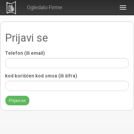
Ogledalo Firme
Togg
navig
Prijavi se
Telefon (ili email)
kod korišćen kod smsa (ili šifra)
Prijavi se