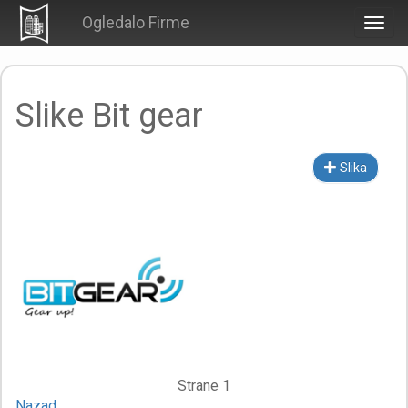
Ogledalo Firme
Togg
navig
Slike Bit gear
Slika
Strane 1
Nazad