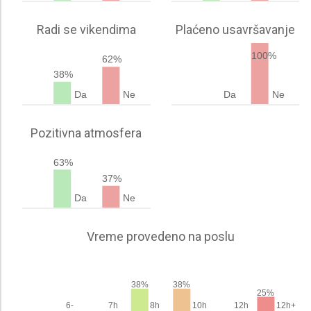
Radi se vikendima
Plaćeno usavršavanje
100%
62%
38%
Da
Ne
Da
Ne
Pozitivna atmosfera
63%
37%
Da
Ne
Vreme provedeno na poslu
38%
38%
25%
6-
7h
8h
10h
12h
12h+