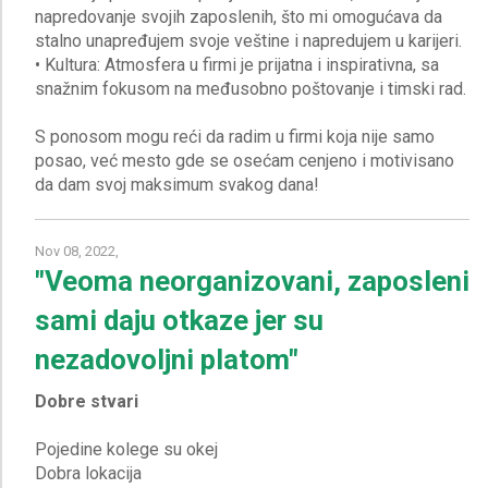
napredovanje svojih zaposlenih, što mi omogućava da
stalno unapređujem svoje veštine i napredujem u karijeri.
• Kultura: Atmosfera u firmi je prijatna i inspirativna, sa
snažnim fokusom na međusobno poštovanje i timski rad.
S ponosom mogu reći da radim u firmi koja nije samo
posao, već mesto gde se osećam cenjeno i motivisano
Nov 08, 2022,
"Veoma neorganizovani, zaposleni
sami daju otkaze jer su
nezadovoljni platom"
Dobre stvari
Pojedine kolege su okej