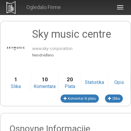
Ogledalo Firme
Togg
navig
Sky music centre
www.sky-corporation
Neodređeno
1
10
20
Statistika
Opis
Slika
Komentara
Plata
Komentar ili platu
Slika
Osnovne Informacije