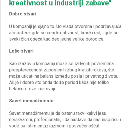
kreativnost u industriji zabave"
Dobre stvari
U kompaniji je sjajno to što vlada otvorena i podržavajuća
atmosfera, gde se ceni kreativnost, timski rad, i gde se
Loše stvari
Kao izazov u kompaniji može se izdvojiti povremena
preopterećenost zaposlenih zbog kratkih rokova, što
može uticati na balans između posla i privatnog života.
Ali je i dobro što onda dođe period kada nije toliko
Savet menadžmentu
Savet menadžmentu je da ostanu takvi kakvi jesu—
neiskvareni, profesionalni, i da nastave da nas inspirišu i