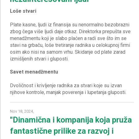
Loše stvari
Plate kasne, ljudi iz finansija su nenormalno bezobrazni
zbog čega više ljudi daje otkaz. Direktorka prepušta sve
menadžmentu koji je slabo plaćen a radi sve što im se
stavi na grbaču, loše tretiranje radnika u celokupnoj firmi
osim ako nisi na samom vrhu. Skidanje od plate zarad
Savet menadžmentu
Dvoličnost i krivljenje radnika za stvari koje su izvan
Nov 18, 2024,
"Dinamična i kompanija koja pruža
fantastične prilike za razvoj i