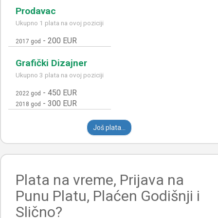
Prodavac
Ukupno 1 plata na ovoj poziciji
-
200 EUR
2017 god
Grafički Dizajner
Ukupno 3 plata na ovoj poziciji
-
450 EUR
2022 god
-
300 EUR
2018 god
Još plata...
Plata na vreme, Prijava na
Punu Platu, Plaćen Godišnji i
Slično?