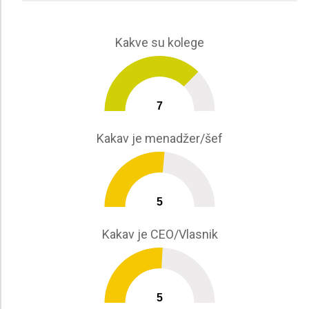
Kakve su kolege
7
0
10
Kakav je menadžer/šef
5
0
10
Kakav je CEO/Vlasnik
5
0
10