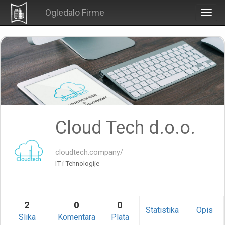
Ogledalo Firme
Togg
navig
Cloud Tech d.o.o.
cloudtech.company/
IT i Tehnologije
2
0
0
Statistika
Opis
Slika
Komentara
Plata