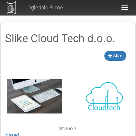
Ogledalo Firme
Togg
navig
Slike Cloud Tech d.o.o.
Slika
Strane 1
Nazad