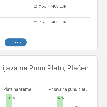
-
1400 EUR
2017 god
-
1400 EUR
2017 god
Još plata...
rijava na Punu Platu, Plaćen
Plata na vreme
Prijava na punu platu
100%
92%