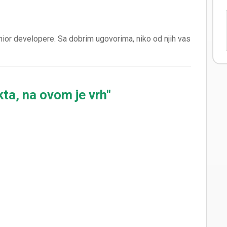
nior developere. Sa dobrim ugovorima, niko od njih vas
kta, na ovom je vrh"