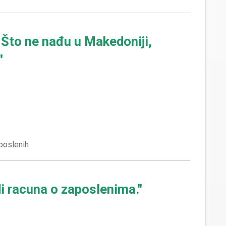
 Što ne nađu u Makedoniji,
"
i racuna o zaposlenima."