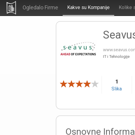
Ogledalo Firme
Kakve su Kompanije
Kolike 
Seavu
www.seavus.co
IT i Tehnologije
1
Slika
Osnovne Informa