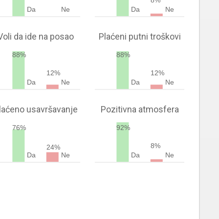
8%
Da
Ne
Da
Ne
Voli da ide na posao
Plaćeni putni troškovi
88%
88%
12%
12%
Da
Ne
Da
Ne
laćeno usavršavanje
Pozitivna atmosfera
76%
92%
8%
24%
Da
Ne
Da
Ne