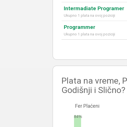
Intermadiate Programer
Ukupno 1 plata na ovoj poziciji
Programmer
Ukupno 1 plata na ovoj poziciji
Plata na vreme, P
Godišnji i Slično?
Fer Plaćeni
84%