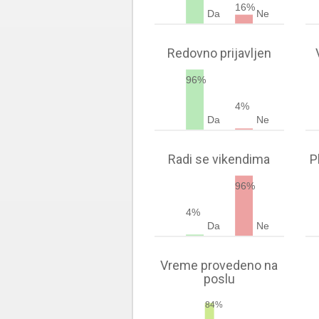
16%
Da
Ne
Redovno prijavljen
96%
4%
Da
Ne
Radi se vikendima
P
96%
4%
Da
Ne
Vreme provedeno na
poslu
84%