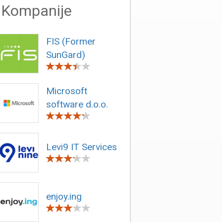
Kompanije
FIS (Former
SunGard)
Microsoft
software d.o.o.
Levi9 IT Services
enjoy.ing