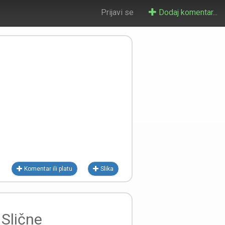
Prijavi se
Dodaj komentar...
Komentar ili platu
Slika
Slične