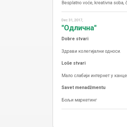
Dec 31, 2017,
"Одлична"
Dobre stvari
Loše stvari
Savet menadžmentu