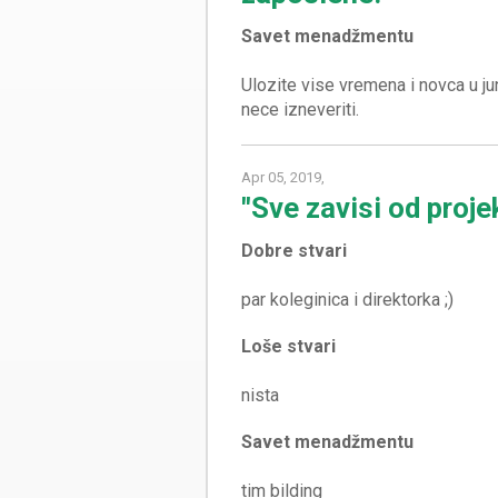
Savet menadžmentu
Ulozite vise vremena i novca u ju
Apr 05, 2019,
"Sve zavisi od proje
Dobre stvari
Loše stvari
Savet menadžmentu