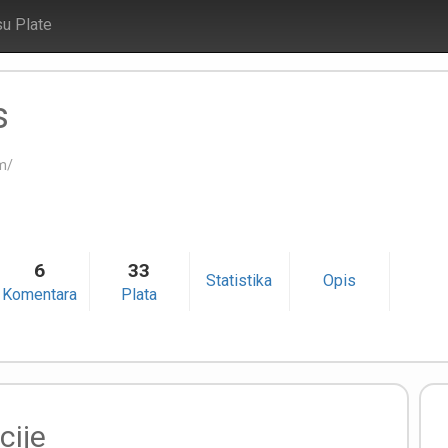
su Plate
s
m/
6
33
Statistika
Opis
Komentara
Plata
cije