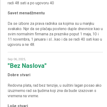
Savet menadžmentu
Da se izbore za prava radnika sa kojima su u manjku
svakako. Npr da se plačaju posteno duple dnevnice kao u
svim normalnim firmama za praznike poput 1 maja, 10 i
11 novembra, 1 januara i sl....kao i da se radi 40 sati kao u
Sep 06, 2025,
"Bez Naslova"
Dobre stvari
Redovna plata, rad bez tenzije, u suštini lagan posao ako
izuzmemo rad sa ljudima koji zna da bude izazovan s
Loše stvari