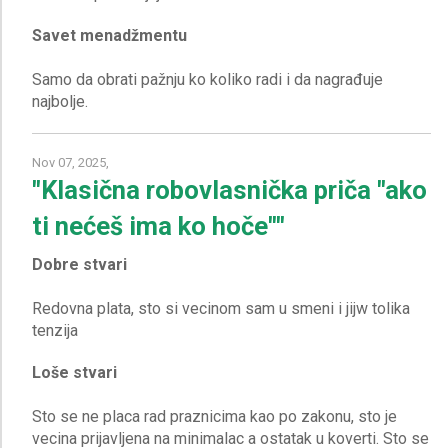
Savet menadžmentu
Samo da obrati pažnju ko koliko radi i da nagrađuje
Nov 07, 2025,
"Klasična robovlasnička priča "ako
ti nećeš ima ko hoče""
Dobre stvari
Redovna plata, sto si vecinom sam u smeni i jijw tolika
Loše stvari
Sto se ne placa rad praznicima kao po zakonu, sto je
vecina prijavljena na minimalac a ostatak u koverti. Sto se