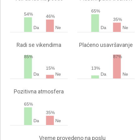
65%
54%
46%
35%
Da
Ne
Da
Ne
Radi se vikendima
Plaćeno usavršavanje
85%
87%
15%
13%
Da
Ne
Da
Ne
Pozitivna atmosfera
65%
35%
Da
Ne
Vreme provedeno na poslu