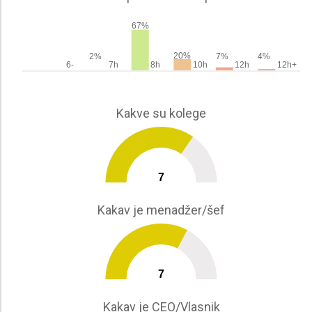
67%
20%
2%
7%
4%
6-
7h
8h
10h
12h
12h+
Kakve su kolege
7
0
10
Kakav je menadžer/šef
7
0
10
Kakav je CEO/Vlasnik