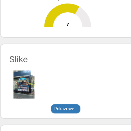
7
0
10
Slike
Prikazi sve...