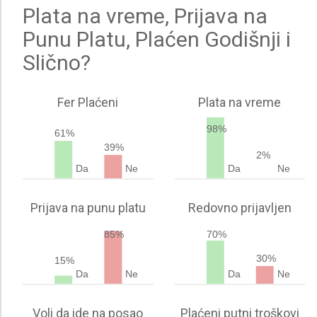
Plata na vreme, Prijava na
Punu Platu, Plaćen Godišnji i
Slično?
Fer Plaćeni
Plata na vreme
98%
61%
39%
2%
Da
Ne
Da
Ne
Prijava na punu platu
Redovno prijavljen
85%
70%
30%
15%
Da
Ne
Da
Ne
Voli da ide na posao
Plaćeni putni troškovi