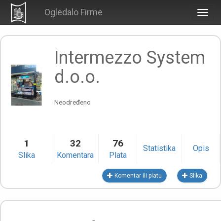
Ogledalo Firme
Togg
navig
Intermezzo System
d.o.o.
Neodređeno
1
32
76
Statistika
Opis
Slika
Komentara
Plata
Komentar ili platu
Slika