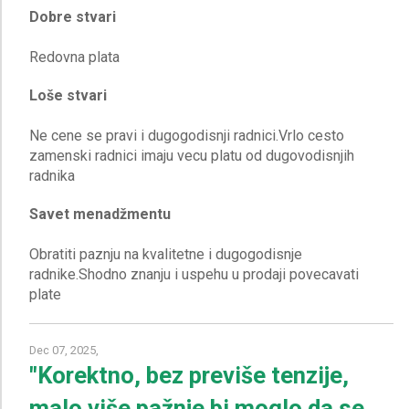
Dobre stvari
Loše stvari
Ne cene se pravi i dugogodisnji radnici.Vrlo cesto
zamenski radnici imaju vecu platu od dugovodisnjih
Savet menadžmentu
Obratiti paznju na kvalitetne i dugogodisnje
radnike.Shodno znanju i uspehu u prodaji povecavati
Dec 07, 2025,
"Korektno, bez previše tenzije,
malo više pažnje bi moglo da se