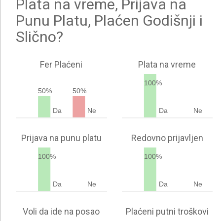
Plata na vreme, Prijava na
Punu Platu, Plaćen Godišnji i
Slično?
Fer Plaćeni
Plata na vreme
100%
50%
50%
Da
Ne
Da
Ne
Prijava na punu platu
Redovno prijavljen
100%
100%
Da
Ne
Da
Ne
Voli da ide na posao
Plaćeni putni troškovi