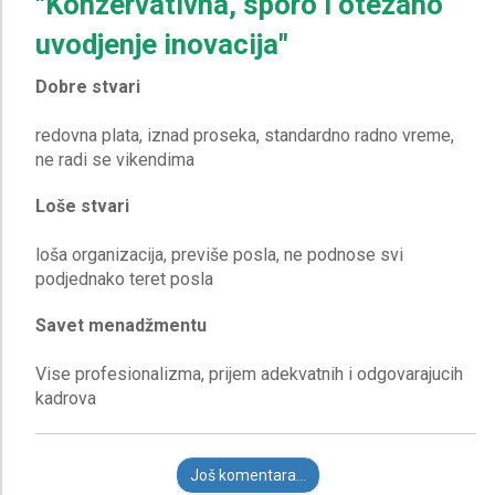
"Konzervativna, sporo i otezano
uvodjenje inovacija"
Dobre stvari
redovna plata, iznad proseka, standardno radno vreme,
Loše stvari
loša organizacija, previše posla, ne podnose svi
Savet menadžmentu
Vise profesionalizma, prijem adekvatnih i odgovarajucih
Još komentara...