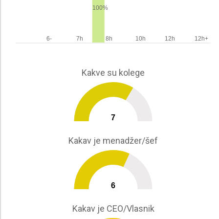
100%
6-
7h
8h
10h
12h
12h+
Kakve su kolege
7
0
10
Kakav je menadžer/šef
6
0
10
Kakav je CEO/Vlasnik