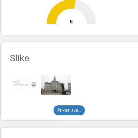
6
0
10
Slike
Prikazi sve...