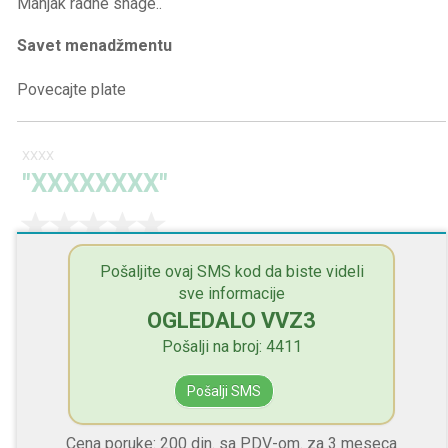
Savet menadžmentu
XXXX
"XXXXXXXX"
Dobre stvari
Pošaljite ovaj SMS kod da biste videli
XXXX
sve informacije
OGLEDALO VVZ3
Loše stvari
XXXX
Pošalji na broj: 4411
Savet manadžmentu
Pošalji SMS
XXXX
Cena poruke: 200 din. sa PDV-om. za 3 meseca