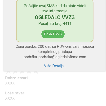
Dobre stvari
Pošaljite ovaj SMS kod da biste videli
XXXX
sve informacije
OGLEDALO VVZ3
Loše stvari
XXXX
Pošalji na broj: 4411
Savet manadžmentu
Pošalji SMS
XXXX
Cena poruke: 200 din. sa PDV-om. za 3 meseca
kompletnog pristupa
XXXX
podrška: podrska@ogledalofirme.com
"XXXXXXXX"
Više Detalja...
Dobre stvari
XXXX
Loše stvari
XXXX