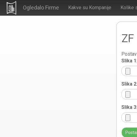
Ogledalo Firme
Kakve su Kompanije
Kolike 
ZF 
Postavi
Slika 1
Slika 2
Slika 3
Posta