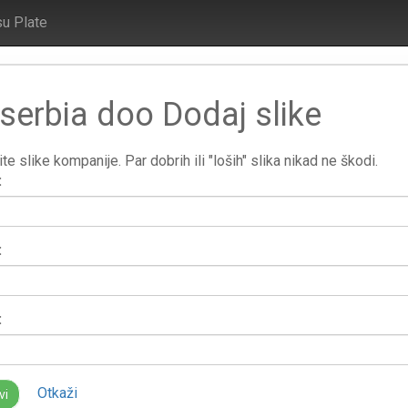
su Plate
serbia doo Dodaj slike
te slike kompanije. Par dobrih ili "loših" slika nikad ne škodi.
:
:
:
Otkaži
vi