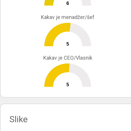
6
0
10
Kakav je menadžer/šef
5
0
10
Kakav je CEO/Vlasnik
5
0
10
Slike