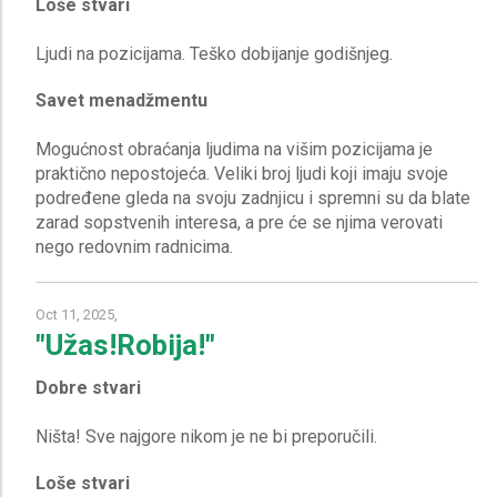
Loše stvari
Savet menadžmentu
Mogućnost obraćanja ljudima na višim pozicijama je
praktično nepostojeća. Veliki broj ljudi koji imaju svoje
podređene gleda na svoju zadnjicu i spremni su da blate
zarad sopstvenih interesa, a pre će se njima verovati
Oct 11, 2025,
"Užas!Robija!"
Dobre stvari
Loše stvari