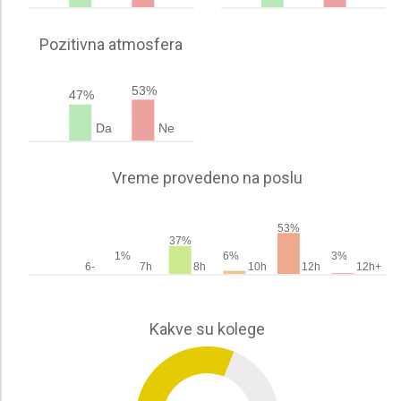
Pozitivna atmosfera
53%
47%
Da
Ne
Vreme provedeno na poslu
53%
37%
1%
6%
3%
6-
7h
8h
10h
12h
12h+
Kakve su kolege