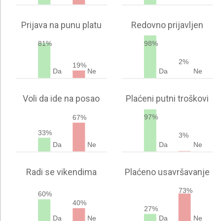
Prijava na punu platu
Redovno prijavljen
81%
98%
2%
19%
Da
Ne
Da
Ne
Voli da ide na posao
Plaćeni putni troškovi
97%
67%
33%
3%
Da
Ne
Da
Ne
Radi se vikendima
Plaćeno usavršavanje
73%
60%
40%
27%
Da
Ne
Da
Ne