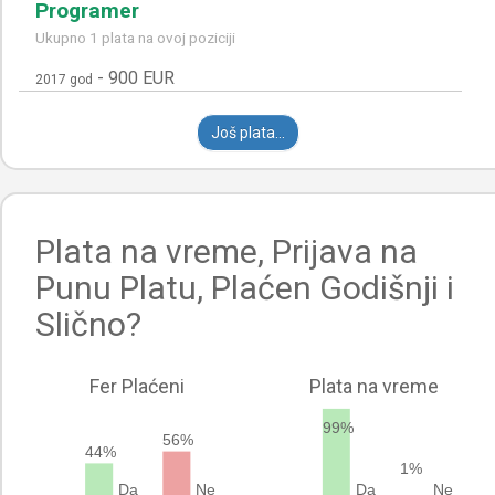
Programer
Ukupno 1 plata na ovoj poziciji
-
900 EUR
2017 god
Još plata...
Plata na vreme, Prijava na
Punu Platu, Plaćen Godišnji i
Slično?
Fer Plaćeni
Plata na vreme
99%
56%
44%
1%
Da
Ne
Da
Ne