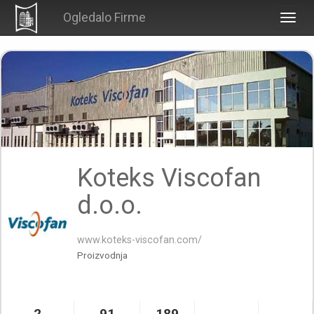
Ogledalo Firme
Togg
navig
Koteks Viscofan
d.o.o.
www.koteks-viscofan.com/
Proizvodnja
2
91
189