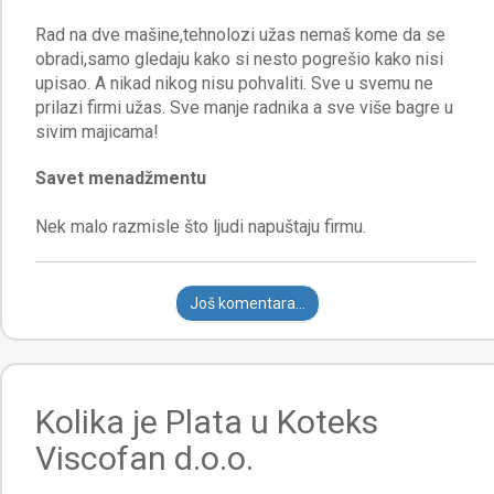
Rad na dve mašine,tehnolozi užas nemaš kome da se
obradi,samo gledaju kako si nesto pogrešio kako nisi
upisao. A nikad nikog nisu pohvaliti. Sve u svemu ne
prilazi firmi užas. Sve manje radnika a sve više bagre u
Savet menadžmentu
Još komentara...
Kolika je Plata u Koteks
Viscofan d.o.o.