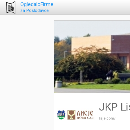
OgledaloFirme
za Poslodavce
JKP Li
lisje.com/