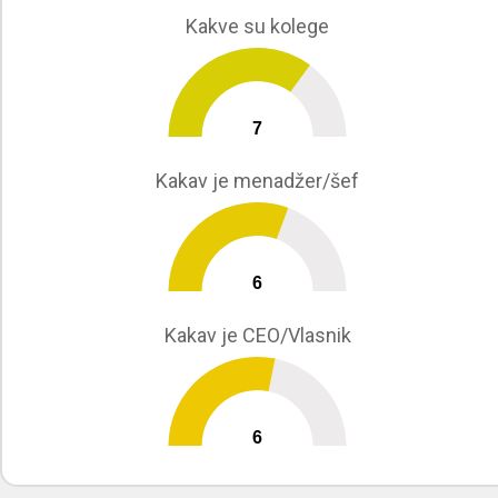
Kakve su kolege
7
0
10
Kakav je menadžer/šef
6
0
10
Kakav je CEO/Vlasnik
6
0
10