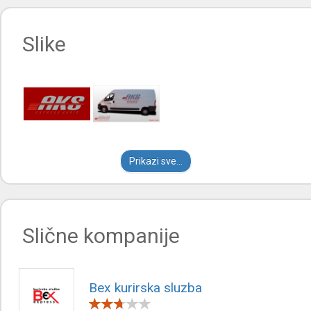
Slike
Prikazi sve...
Slične kompanije
Bex kurirska sluzba