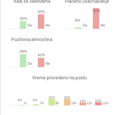
Radi se vikendima
Plaćeno usavršavanje
92%
65%
35%
8%
Da
Ne
Da
Ne
Pozitivna atmosfera
58%
42%
Da
Ne
Vreme provedeno na poslu
31%
30%
4%
6%
15%
14%
6-
7h
8h
10h
12h
12h+