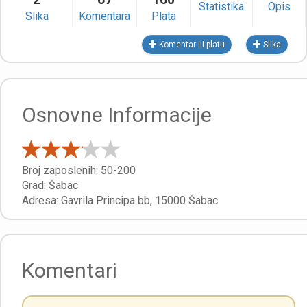
Statistika
Opis
Slika
Komentara
Plata
Komentar ili platu
Slika
Osnovne Informacije
Broj zaposlenih:
50-200
Grad:
Šabac
Adresa:
Gavrila Principa bb
,
15000
Šabac
Komentari