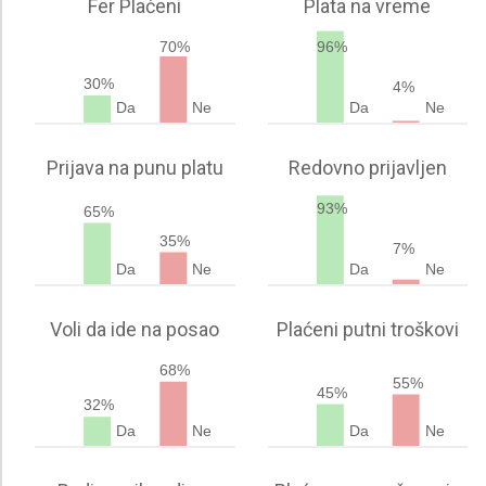
Fer Plaćeni
Plata na vreme
70%
96%
30%
4%
Da
Ne
Da
Ne
Prijava na punu platu
Redovno prijavljen
93%
65%
35%
7%
Da
Ne
Da
Ne
Voli da ide na posao
Plaćeni putni troškovi
68%
55%
45%
32%
Da
Ne
Da
Ne