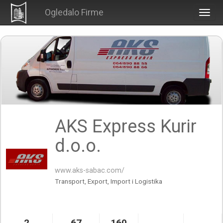
Ogledalo Firme
Togg
navig
AKS Express Kurir
d.o.o.
www.aks-sabac.com/
Transport, Export, Import i Logistika
2
67
160