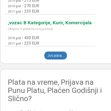
-
275 EUR
2019 god
-
270 EUR
2018 god
-
233 EUR
2017 god
,vozac B Kategorije, Kurir, Komercijala
Ukupno 3 plata na ovoj poziciji
-
430 EUR
2018 god
-
225 EUR
2017 god
Još plata...
Plata na vreme, Prijava na
Punu Platu, Plaćen Godišnji i
Slično?