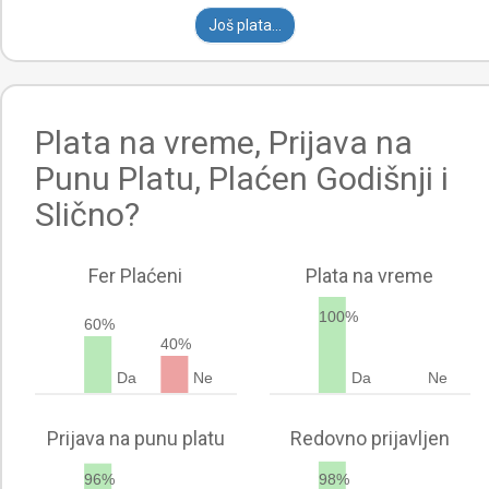
Još plata...
Plata na vreme, Prijava na
Punu Platu, Plaćen Godišnji i
Slično?
Fer Plaćeni
Plata na vreme
100%
60%
40%
Da
Ne
Da
Ne
Prijava na punu platu
Redovno prijavljen
96%
98%