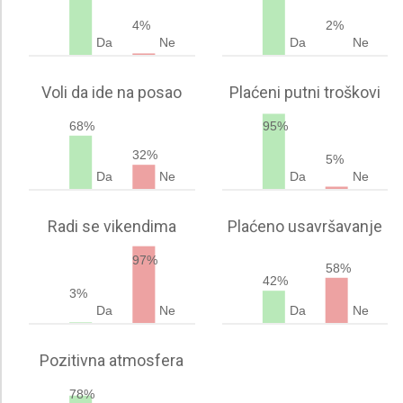
4%
2%
Da
Ne
Da
Ne
Voli da ide na posao
Plaćeni putni troškovi
68%
95%
32%
5%
Da
Ne
Da
Ne
Radi se vikendima
Plaćeno usavršavanje
97%
58%
42%
3%
Da
Ne
Da
Ne
Pozitivna atmosfera
78%