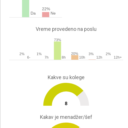
22%
Da
Ne
Vreme provedeno na poslu
73%
20%
2%
1%
3%
2%
6-
7h
8h
10h
12h
12h+
Kakve su kolege
8
0
10
Kakav je menadžer/šef