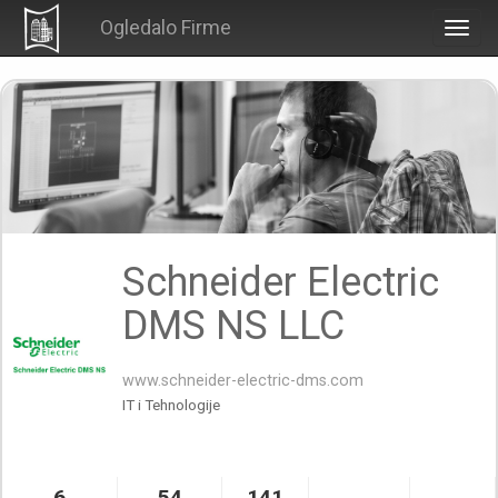
Ogledalo Firme
Togg
navig
Schneider Electric
DMS NS LLC
www.schneider-electric-dms.com
IT i Tehnologije
6
54
141