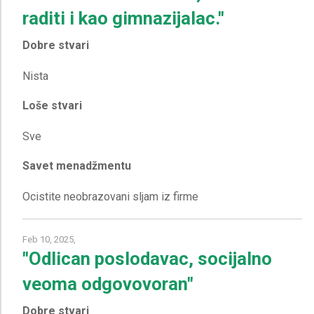
raditi i kao gimnazijalac."
Dobre stvari
Loše stvari
Savet menadžmentu
Feb 10, 2025,
"Odlican poslodavac, socijalno
veoma odgovovoran"
Dobre stvari