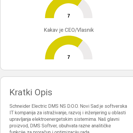
7
0
10
Kakav je CEO/Vlasnik
7
0
10
Kratki Opis
Schneider Electric DMS NS D.O.O. Novi Sad je softverska
IT kompanija za istraživanje, razvoj i inženjering u oblasti
upravljanja elektroenergetskim sistemima. Naš glavni
proizvod, DMS Softver, obuhvata razne analitičke
funkcije za proračun i optimizaciju rada