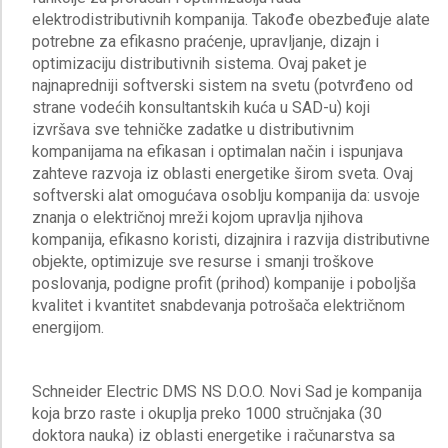
elektrodistributivnih kompanija. Takođe obezbeđuje alate
potrebne za efikasno praćenje, upravljanje, dizajn i
optimizaciju distributivnih sistema. Ovaj paket je
najnapredniji softverski sistem na svetu (potvrđeno od
strane vodećih konsultantskih kuća u SAD-u) koji
izvršava sve tehničke zadatke u distributivnim
kompanijama na efikasan i optimalan način i ispunjava
zahteve razvoja iz oblasti energetike širom sveta. Ovaj
softverski alat omogućava osoblju kompanija da: usvoje
znanja o električnoj mreži kojom upravlja njihova
kompanija, efikasno koristi, dizajnira i razvija distributivne
objekte, optimizuje sve resurse i smanji troškove
poslovanja, podigne profit (prihod) kompanije i poboljša
kvalitet i kvantitet snabdevanja potrošača električnom
energijom.
Schneider Electric DMS NS D.O.O. Novi Sad je kompanija
koja brzo raste i okuplja preko 1000 stručnjaka (30
doktora nauka) iz oblasti energetike i računarstva sa