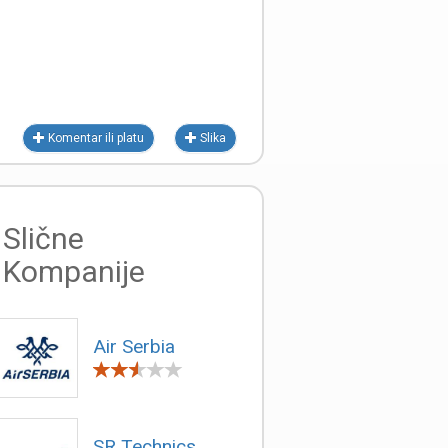
Komentar ili platu
Slika
Slične
Kompanije
Air Serbia
SR Technics