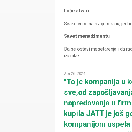
Loše stvari
Savet menadžmentu
Da se ostavi mesetarenja i da rad
Apr 26, 2024,
"To je kompanija u 
sve,od zapošljavanja
napredovanja u firm
kupila JATT je još 
kompanijom uspela d