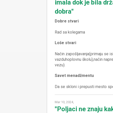
imala dok je bila d
dobra"
Dobre stvari
Loše stvari
Način zapošljavanja(primaju se is
vazduhoplovnu školu),način napred
Savet menadžmentu
Mar 10, 2024,
"Poljaci ne znaju ka