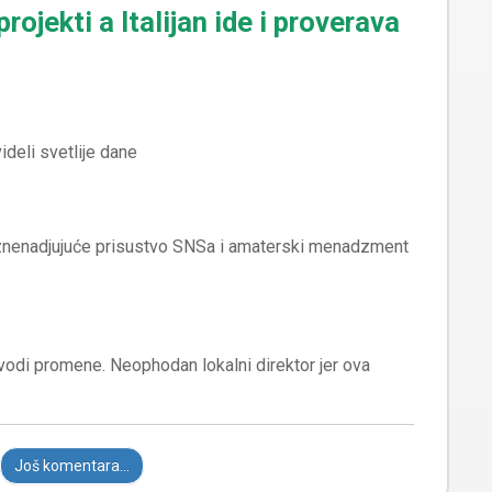
ojekti a Italijan ide i proverava
 iznenadjujuće prisustvo SNSa i amaterski menadzment
odi promene. Neophodan lokalni direktor jer ova
Još komentara...