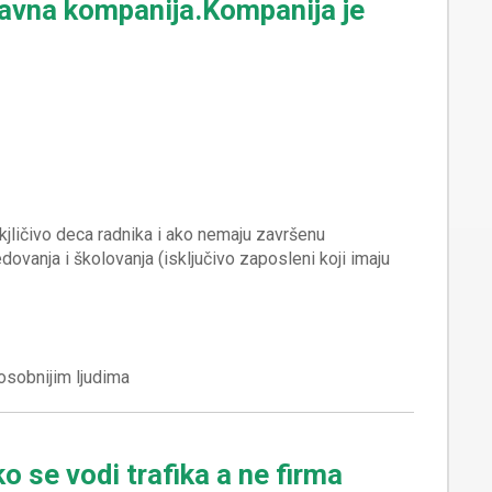
ržavna kompanija.Kompanija je
kjličivo deca radnika i ako nemaju završenu
ovanja i školovanja (isključivo zaposleni koji imaju
ko se vodi trafika a ne firma