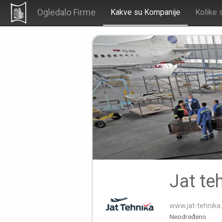
Ogledalo Firme
Kakve su Kompanije
Kolike 
Jat te
www.jat-tehnika
Neodređeno