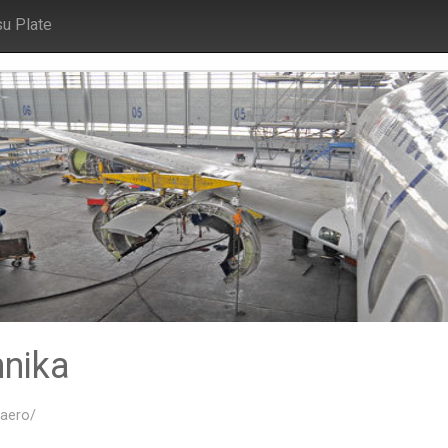
su Plate
hnika
.aero/