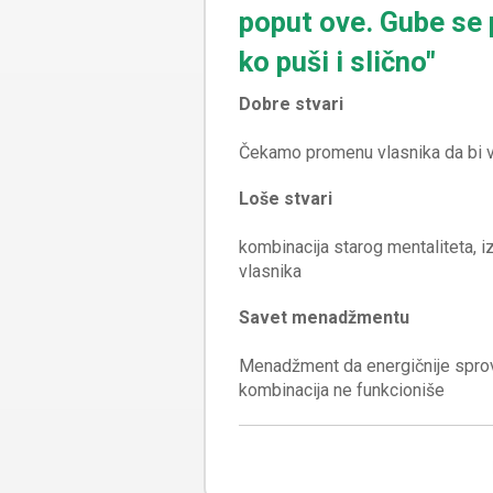
poput ove. Gube se pr
ko puši i slično"
Dobre stvari
Loše stvari
kombinacija starog mentaliteta,
Savet menadžmentu
Menadžment da energičnije sprov