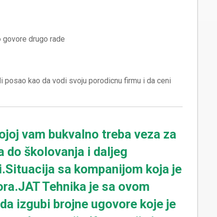
i posao kao da vodi svoju porodicnu firmu i da ceni
kojoj vam bukvalno treba veza za
 do školovanja i daljeg
i.Situacija sa kompanijom koja je
gora.JAT Tehnika je sa ovom
a izgubi brojne ugovore koje je