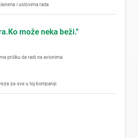
a.Ko može neka beži."