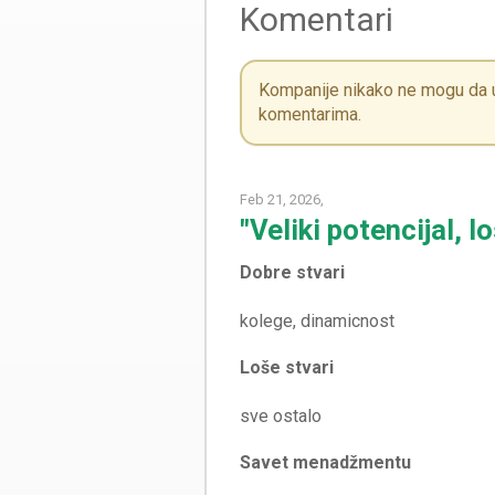
Komentari
Kompanije nikako ne mogu da ut
komentarima.
Feb 21, 2026,
"Veliki potencijal, l
Dobre stvari
Loše stvari
Savet menadžmentu