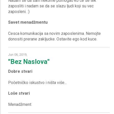
Nadam se da sam nekome pomogao ko ce se tek
zaposliti i nadam se da se slazu ljudi koji su vec
Savet menadžmentu
Cesca komunikacija sa novim zaposlenima. Nemojte
Jun 06, 2019,
"Bez Naslova"
Dobre stvari
Loše stvari