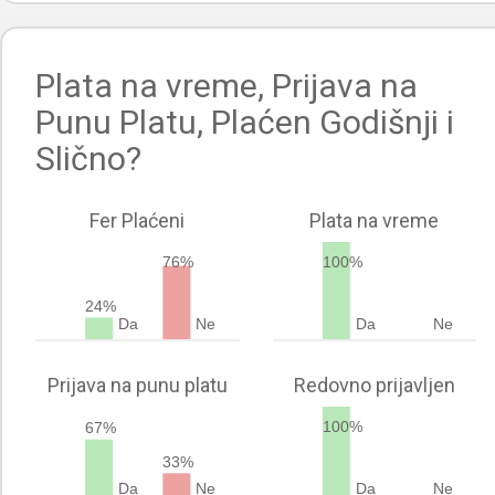
Plata na vreme, Prijava na
Punu Platu, Plaćen Godišnji i
Slično?
Fer Plaćeni
Plata na vreme
76%
100%
24%
Da
Ne
Da
Ne
Prijava na punu platu
Redovno prijavljen
100%
67%
33%
Da
Ne
Da
Ne