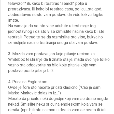
televizor? ili, kako bi testirao "search" polje u
pretrazivacu. Ili kako bi testirao casu, policu...sta god.
Jednostavno nesto vam postave da vide kakvu logiku
imate.
Na vama je da se sto vise udubite u testiranje tog
jednostavnog i da sto vise izmislite nacina kako bi ste
testirali. Potrudite se da razmislite sto vise, bukvalno
izmisljajte nacine testiranja onoga sta vam postave.
3. Mozda vam postave jos koje pitanje recimo za
Whitebox testiranje da li znate sta je, mada ovo nije toliko
vazno sta odgovorite na bilo koje pitanje koje vam
postave posle pitanja br.2
4. Prica na Engleskom.
Ovde je fora sto necete pricati klasicno ("Cao ja sam
Marko Markovic dolazim iz...")
Morate da pricate neki dogadjaj koji vam se desio negde
nekad. Smislite neku pricu na engleskom koja vam se
desila. (npr. bili ste na moru i desilo vam se nesto ili isli