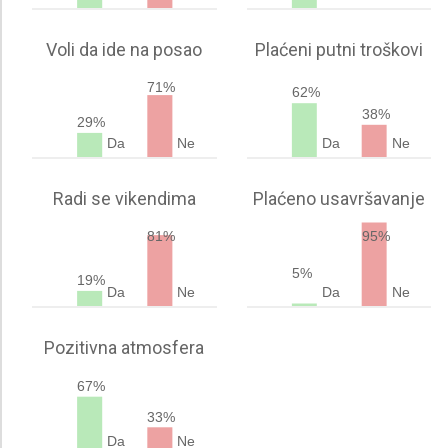
Voli da ide na posao
Plaćeni putni troškovi
71%
62%
38%
29%
Da
Ne
Da
Ne
Radi se vikendima
Plaćeno usavršavanje
81%
95%
5%
19%
Da
Ne
Da
Ne
Pozitivna atmosfera
67%
33%
Da
Ne