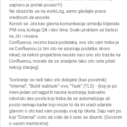
zapravo je prelak posao!!!)
Ne obazirite se na workLog, samo gledajte prave
vrednosti da unosite.
Koristi se Jira kao glavna komunikacija izmedju klijenata
PM-ova, kolega QA i dev tima. Svaki problem se belezi
na Jiri i resava.
Confluence, recimo baza podataka, sve sto vam treba je
na Confluencu (s tim sto ne azuriraju podatke skoro
nikad, na nekim projektima necete naci ono sto trazite na
Confluencu, morate da se snadjete tako sto cete pitati
nekog starijeg)
Testiranje se radi tako sto dobijate (kao pocetnik)
"Internal", "Build-subtask"-ove, "Task" (TLS) - (koji je po
meni jedan od najgorih nacina testiranja, bukvalno
robotski deo posla koji treba da se automatizuje ali
posto nemaju kadar koji moze to da im uradi udarate
glavom o sto kad vam posalju ovaj tip tiketa. Daju vam po
koji "External" cisto da vide da li cete se zbuniti. (Govorim
o vasim mentorima).