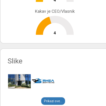
4
0
10
Kakav je CEO/Vlasnik
4
0
10
Slike
Prikazi sve...