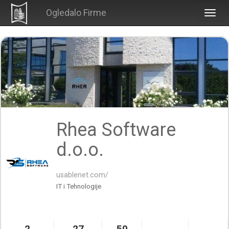
Ogledalo Firme
Togg
navig
Rhea Software
d.o.o.
usablenet.com/
IT i Tehnologije
2
27
50