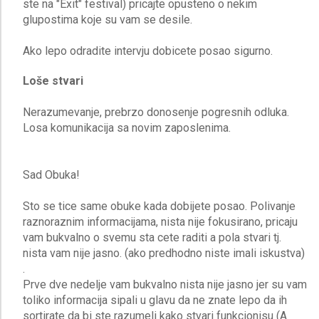
ste na "Exit" festival) pricajte opusteno o nekim
glupostima koje su vam se desile.
Loše stvari
Nerazumevanje, prebrzo donosenje pogresnih odluka.
Losa komunikacija sa novim zaposlenima.
Sad Obuka!
Sto se tice same obuke kada dobijete posao. Polivanje
raznoraznim informacijama, nista nije fokusirano, pricaju
vam bukvalno o svemu sta cete raditi a pola stvari tj.
nista vam nije jasno. (ako predhodno niste imali iskustva)
.
Prve dve nedelje vam bukvalno nista nije jasno jer su vam
toliko informacija sipali u glavu da ne znate lepo da ih
sortirate da bi ste razumeli kako stvari funkcionisu (A