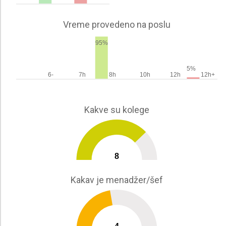
Vreme provedeno na poslu
95%
5%
6-
7h
8h
10h
12h
12h+
Kakve su kolege
8
0
10
Kakav je menadžer/šef