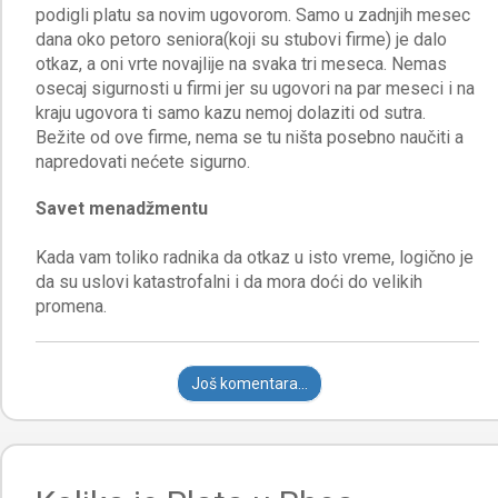
podigli platu sa novim ugovorom. Samo u zadnjih mesec
dana oko petoro seniora(koji su stubovi firme) je dalo
otkaz, a oni vrte novajlije na svaka tri meseca. Nemas
osecaj sigurnosti u firmi jer su ugovori na par meseci i na
kraju ugovora ti samo kazu nemoj dolaziti od sutra.
Bežite od ove firme, nema se tu ništa posebno naučiti a
Savet menadžmentu
Kada vam toliko radnika da otkaz u isto vreme, logično je
da su uslovi katastrofalni i da mora doći do velikih
Još komentara...