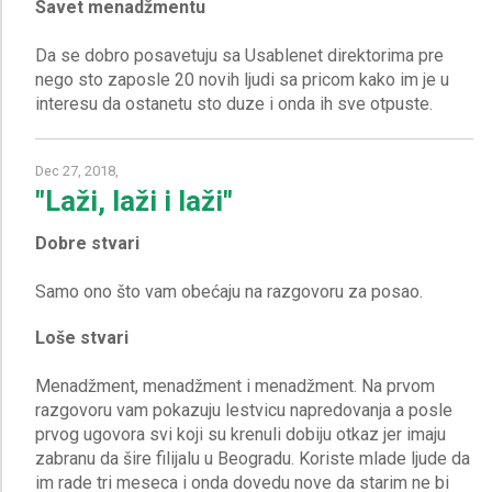
Savet menadžmentu
Da se dobro posavetuju sa Usablenet direktorima pre
nego sto zaposle 20 novih ljudi sa pricom kako im je u
Dec 27, 2018,
"Laži, laži i laži"
Dobre stvari
Loše stvari
Menadžment, menadžment i menadžment. Na prvom
razgovoru vam pokazuju lestvicu napredovanja a posle
prvog ugovora svi koji su krenuli dobiju otkaz jer imaju
zabranu da šire filijalu u Beogradu. Koriste mlade ljude da
im rade tri meseca i onda dovedu nove da starim ne bi