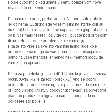
Posle ovog malo kad udjete u semu dolaze vam nove
stvari ali to cete videti sami.
Da sumiramo pricu, prelak posao. Ne podlezite pritisku
jer ga nema. Ljudi (kolege vase,mislim na starije koji su
duze tu) burno reaguju kad se napravi neka glupost samo
da bi vas malo testirali da vide da li pucate pod pritiskom
ili mozete da resite probleme koje vam daju.
Pitajte sto vise za sve sto vam nije jasno ljude koje
prepoznate da mogu da vam pomognu, ne oslanjajte se
samo na vase mentore jer nekad neki mentori mogu da
vam zagorcaju radni dan.
Plata za pocetnike je tacno 40.142 din koje vama lezu na
racun. (Ovih 142 je za topli obrok xD) Ako se dobro
pokazete i produze vam ugovor plata moze da vam ode
prilicno visoko. Postuju dogovor (ponekad) za povecanje
plate po produzetku ugovora samo je poenta da se
pokazete sto bolje.!!!