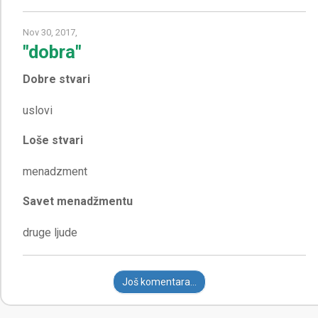
Nov 30, 2017,
"dobra"
Dobre stvari
Loše stvari
Savet menadžmentu
Još komentara...