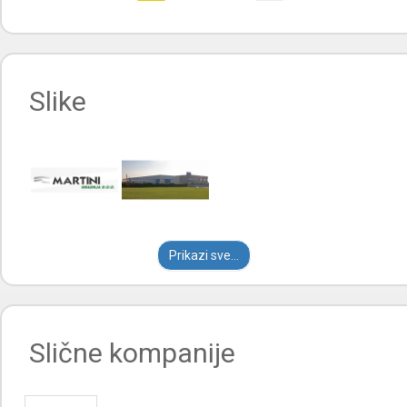
0
10
Slike
Prikazi sve...
Slične kompanije