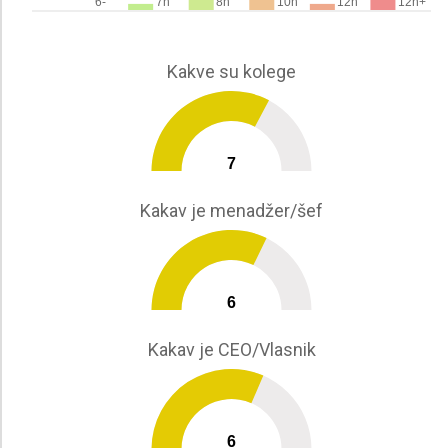
6-
7h
8h
10h
12h
12h+
Kakve su kolege
7
0
10
Kakav je menadžer/šef
6
0
10
Kakav je CEO/Vlasnik
6