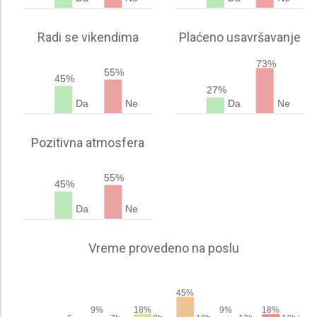
Radi se vikendima
Plaćeno usavršavanje
73%
55%
45%
27%
Da
Ne
Da
Ne
Pozitivna atmosfera
55%
45%
Da
Ne
Vreme provedeno na poslu
45%
9%
9%
18%
18%