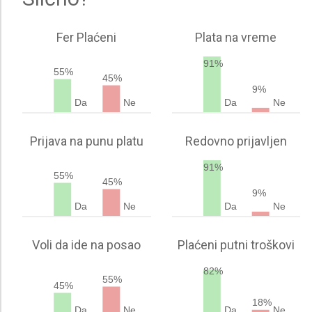
Fer Plaćeni
Plata na vreme
91%
55%
45%
9%
Da
Ne
Da
Ne
Prijava na punu platu
Redovno prijavljen
91%
55%
45%
9%
Da
Ne
Da
Ne
Voli da ide na posao
Plaćeni putni troškovi
82%
55%
45%
18%
Da
Ne
Da
Ne