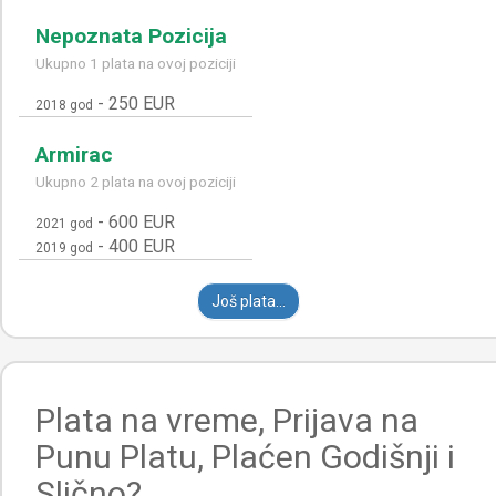
Nepoznata Pozicija
Ukupno 1 plata na ovoj poziciji
-
250 EUR
2018 god
Armirac
Ukupno 2 plata na ovoj poziciji
-
600 EUR
2021 god
-
400 EUR
2019 god
Još plata...
Plata na vreme, Prijava na
Punu Platu, Plaćen Godišnji i
Slično?