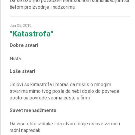
Da se ozbiljno pozabavi međusobnom komunikacijom sa
Jan 05, 2019,
"Katastrofa"
Dobre stvari
Loše stvari
Uslovi su katastrofa i moras da mislis o mnogim
stvarima mimo tvog posla da nebi doslo do povrede
Savet menadžmentu
Da vise stite radnike i da stvore bolje uslove za rad i