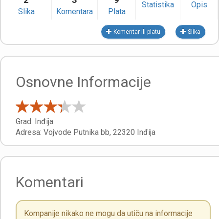
Statistika
Opis
Slika
Komentara
Plata
Komentar ili platu
Slika
Osnovne Informacije
Grad:
Inđija
Adresa:
Vojvode Putnika bb
,
22320
Inđija
Komentari
Kompanije nikako ne mogu da utiču na informacije