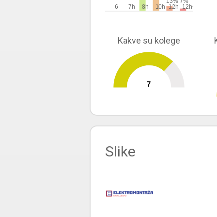
13%
7%
6-
7h
8h
10h
12h
12h+
Kakve su kolege
7
0
10
Slike