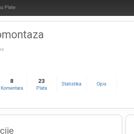
su Plate
romontaza
rs
8
23
Statistika
Opis
Komentara
Plata
cije