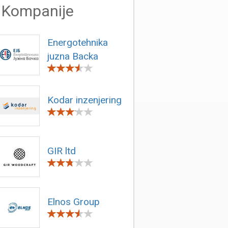
Kompanije
Energotehnika
juzna Backa
Kodar inzenjering
GIR ltd
Elnos Group