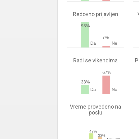
Redovno prijavljen
93%
7%
Da
Ne
Radi se vikendima
P
67%
33%
Da
Ne
Vreme provedeno na
poslu
47%
33%