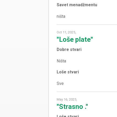
Savet menadžmentu
Oct 11, 2025,
"Loše plate"
Dobre stvari
Loše stvari
May 16, 2025,
"Strasno ."
Loše stvari