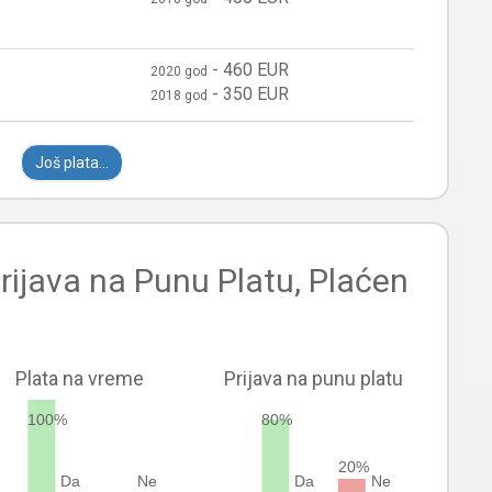
-
460 EUR
2020 god
-
350 EUR
2018 god
Još plata...
rijava na Punu Platu, Plaćen
Plata na vreme
Prijava na punu platu
100%
80%
20%
Da
Ne
Da
Ne