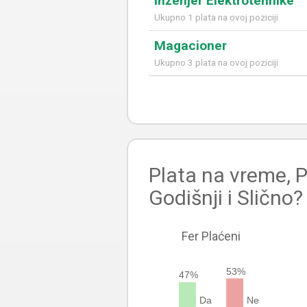
Inženjer Elektrotehnike
Ukupno 1 plata na ovoj poziciji
Magacioner
Ukupno 3 plata na ovoj poziciji
Plata na vreme, P
Godišnji i Slično?
Fer Plaćeni
53%
47%
Da
Ne