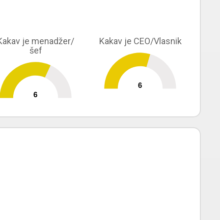
Kakav je menadžer/
Kakav je CEO/Vlasnik
šef
6
0
10
6
0
10