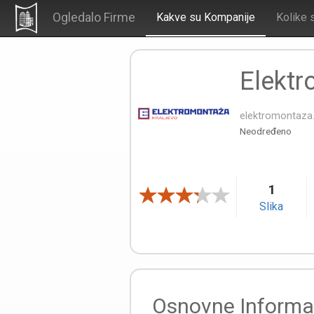
Ogledalo Firme
Kakve su Kompanije
Kolike 
Elekt
elektromontaza.
Neodređeno
1
Slika
Osnovne Informa