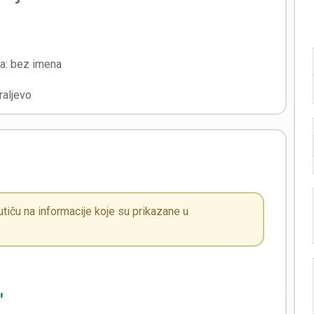
ra:
bez imena
raljevo
iču na informacije koje su prikazane u
"