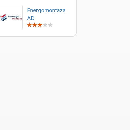
Energomontaza
AD