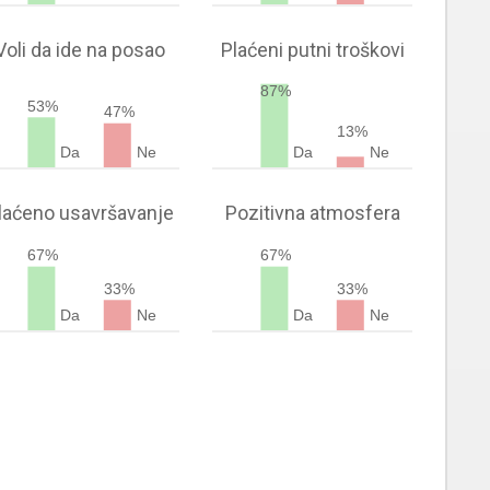
Voli da ide na posao
Plaćeni putni troškovi
87%
53%
47%
13%
Da
Ne
Da
Ne
laćeno usavršavanje
Pozitivna atmosfera
67%
67%
33%
33%
Da
Ne
Da
Ne