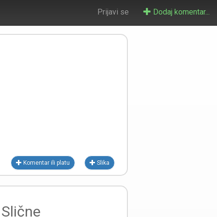
Prijavi se
Dodaj komentar...
Komentar ili platu
Slika
Slične