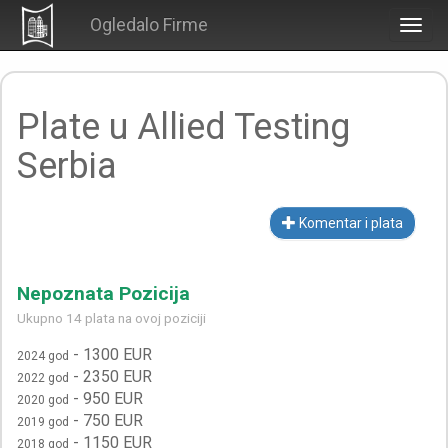
Ogledalo Firme
Togg
navig
Plate u Allied Testing
Serbia
Komentar i plata
Nepoznata Pozicija
Ukupno 14 plata na ovoj poziciji
-
1300 EUR
2024 god
-
2350 EUR
2022 god
-
950 EUR
2020 god
-
750 EUR
2019 god
-
1150 EUR
2018 god