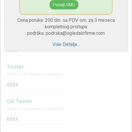
Pošalji SMS
Ukupno XX plata na ovoj poziciji
XXXX
Cena poruke: 200 din. sa PDV-om. za 3 meseca
kompletnog pristupa
QA Engineer
podrška: podrska@ogledalofirme.com
Ukupno XX plata na ovoj poziciji
Više Detalja...
XXXX
Tester
Ukupno XX plata na ovoj poziciji
XXXX
QA Tester
Ukupno XX plata na ovoj poziciji
XXXX