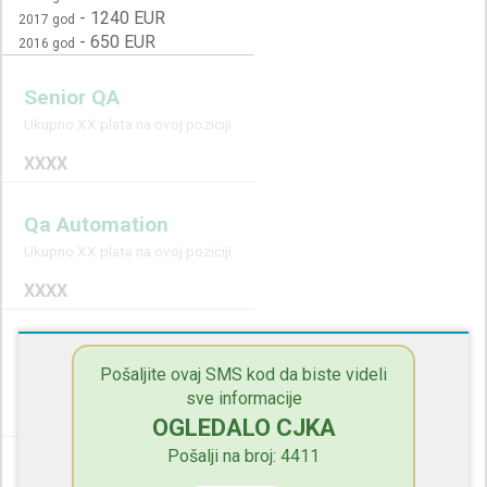
-
1240 EUR
2017 god
-
650 EUR
2016 god
Senior QA
Ukupno XX plata na ovoj poziciji
XXXX
Qa Automation
Ukupno XX plata na ovoj poziciji
XXXX
QA
Pošaljite ovaj SMS kod da biste videli
Ukupno XX plata na ovoj poziciji
sve informacije
XXXX
OGLEDALO CJKA
Pošalji na broj: 4411
Quality Assurance