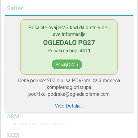
Salter
Ukupno XX plata na ovoj poziciji
XXXX
Pošaljite ovaj SMS kod da biste videli
sve informacije
OGLEDALO PG27
Senior Inzenjer
Pošalji na broj: 4411
Ukupno XX plata na ovoj poziciji
XXXX
Pošalji SMS
Vođa Tima
Cena poruke: 200 din. sa PDV-om. za 3 meseca
kompletnog pristupa
Ukupno XX plata na ovoj poziciji
podrška: podrska@ogledalofirme.com
XXXX
Više Detalja...
ARM
Ukupno XX plata na ovoj poziciji
XXXX