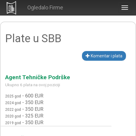
Ogledalo Firme
Togg
navig
Plate u SBB
Komentar i plata
Agent Tehničke Podrške
Ukupno 6 plata na ovoj poziciji
-
600 EUR
2025 god
-
350 EUR
2024 god
-
350 EUR
2022 god
-
325 EUR
2020 god
-
350 EUR
2019 god