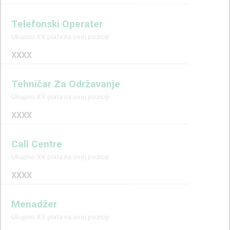
Telefonski Operater
Ukupno XX plata na ovoj poziciji
XXXX
Tehničar Za Održavanje
Ukupno XX plata na ovoj poziciji
XXXX
Call Centre
Ukupno XX plata na ovoj poziciji
XXXX
Menadžer
Ukupno XX plata na ovoj poziciji