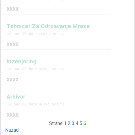
XXXX
Tehnicar Za Odrzavanje Mreze
Ukupno XX plata na ovoj poziciji
XXXX
Inzenjering
Ukupno XX plata na ovoj poziciji
XXXX
Arhivar
Ukupno XX plata na ovoj poziciji
XXXX
Strane
1
2
3
4
5
6
Nazad