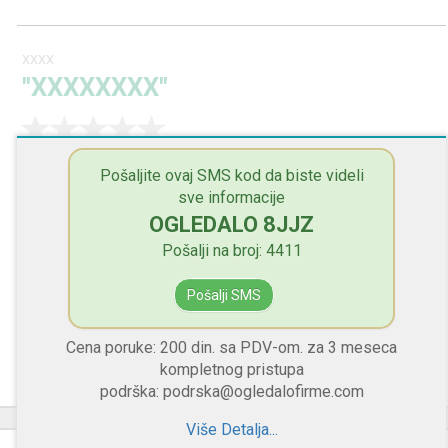
XXXX
"XXXXXXXX"
Dobre stvari
Pošaljite ovaj SMS kod da biste videli
XXXX
sve informacije
OGLEDALO 8JJZ
Loše stvari
XXXX
Pošalji na broj: 4411
Savet manadžmentu
Pošalji SMS
XXXX
Cena poruke: 200 din. sa PDV-om. za 3 meseca
Strane 1
2
3
4
5
6
7
8
9
kompletnog pristupa
Nazad
podrška: podrska@ogledalofirme.com
Više Detalja...