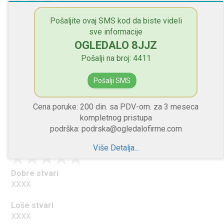
Dobre stvari
Pošaljite ovaj SMS kod da biste videli
XXXX
sve informacije
OGLEDALO 8JJZ
Loše stvari
XXXX
Pošalji na broj: 4411
Savet manadžmentu
Pošalji SMS
XXXX
Cena poruke: 200 din. sa PDV-om. za 3 meseca
kompletnog pristupa
XXXX
podrška: podrska@ogledalofirme.com
"XXXXXXXX"
Više Detalja...
Dobre stvari
XXXX
Loše stvari
XXXX