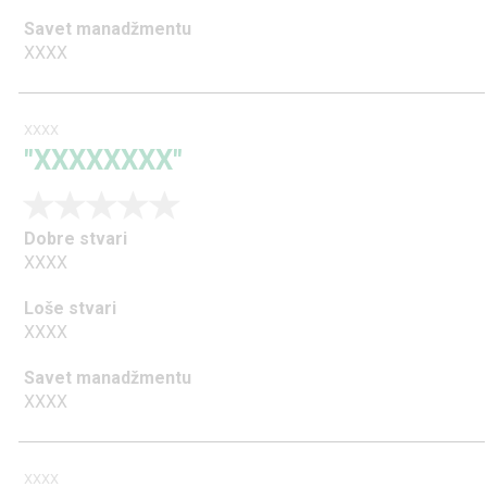
Savet manadžmentu
XXXX
XXXX
"XXXXXXXX"
Dobre stvari
XXXX
Loše stvari
XXXX
Savet manadžmentu
XXXX
XXXX