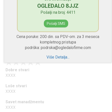
OGLEDALO 8JJZ
Loše stvari
XXXX
Pošalji na broj: 4411
Savet manadžmentu
Pošalji SMS
XXXX
Cena poruke: 200 din. sa PDV-om. za 3 meseca
kompletnog pristupa
XXXX
podrška: podrska@ogledalofirme.com
"XXXXXXXX"
Više Detalja...
Dobre stvari
XXXX
Loše stvari
XXXX
Savet manadžmentu
XXXX