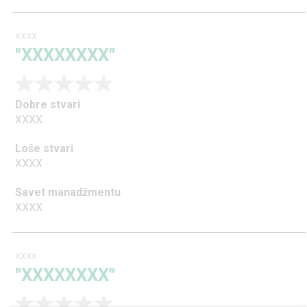
XXXX
"XXXXXXXX"
Dobre stvari
XXXX
Loše stvari
XXXX
Savet manadžmentu
XXXX
XXXX
"XXXXXXXX"