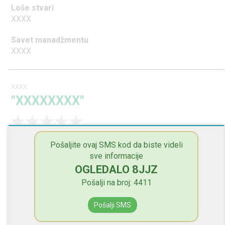
Loše stvari
XXXX
Savet manadžmentu
XXXX
XXXX
"XXXXXXXX"
Dobre stvari
Pošaljite ovaj SMS kod da biste videli
XXXX
sve informacije
OGLEDALO 8JJZ
Loše stvari
XXXX
Pošalji na broj: 4411
Savet manadžmentu
Pošalji SMS
XXXX