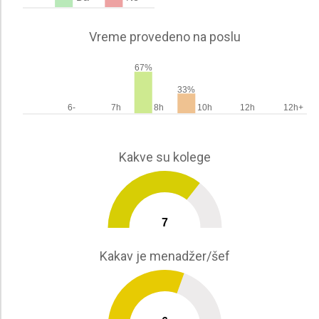
Vreme provedeno na poslu
67%
33%
6-
7h
8h
10h
12h
12h+
Kakve su kolege
7
0
10
Kakav je menadžer/šef