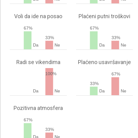
Voli da ide na posao
Plaćeni putni troškovi
67%
67%
33%
33%
Da
Ne
Da
Ne
Radi se vikendima
Plaćeno usavršavanje
100%
67%
33%
Da
Ne
Da
Ne
Pozitivna atmosfera
67%
33%
Da
Ne