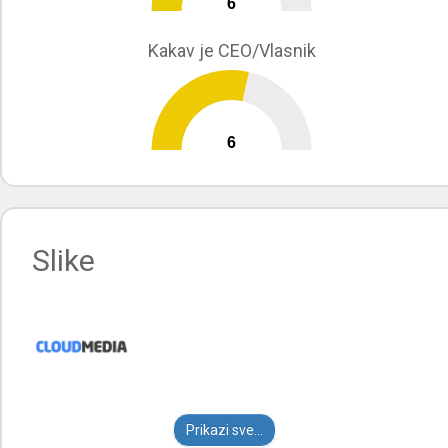
6
0
10
Kakav je CEO/Vlasnik
6
0
10
Slike
Prikazi sve...