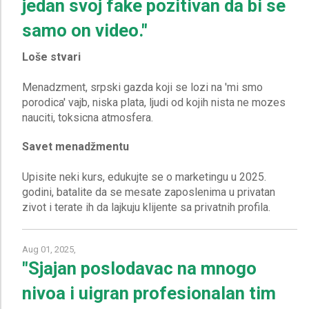
jedan svoj fake pozitivan da bi se
samo on video."
Loše stvari
Menadzment, srpski gazda koji se lozi na 'mi smo
porodica' vajb, niska plata, ljudi od kojih nista ne mozes
Savet menadžmentu
Upisite neki kurs, edukujte se o marketingu u 2025.
godini, batalite da se mesate zaposlenima u privatan
Aug 01, 2025,
"Sjajan poslodavac na mnogo
nivoa i uigran profesionalan tim