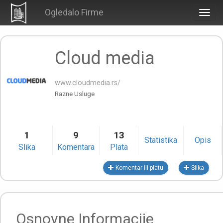
Ogledalo Firme
Togg
navig
Cloud media
www.cloudmedia.rs/
Razne Usluge
1
9
13
Statistika
Opis
Slika
Komentara
Plata
Komentar ili platu
Slika
Osnovne Informacije