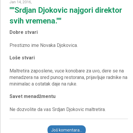
Jan 14, 2016,
""Srdjan Djokovic najgori direktor
svih vremena.""
Dobre stvari
Loše stvari
Maltretira zaposlene, vuce konobare za uvo, dere se na
menadzera na sred punog restorana, prijavljuje radnike na
Savet menadžmentu
Još komentara...