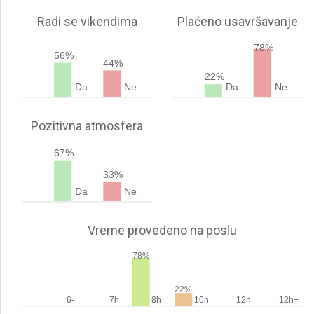
Radi se vikendima
Plaćeno usavršavanje
78%
56%
44%
22%
Da
Ne
Da
Ne
Pozitivna atmosfera
67%
33%
Da
Ne
Vreme provedeno na poslu
78%
22%
6-
7h
8h
10h
12h
12h+