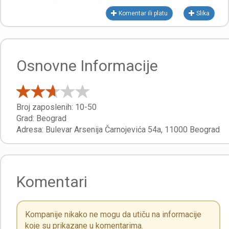
Komentar ili platu
Slika
Osnovne Informacije
Broj zaposlenih:
10-50
Grad:
Beograd
Adresa:
Bulevar Arsenija Čarnojevića 54a
,
11000
Beograd
Komentari
Kompanije nikako ne mogu da utiču na informacije
koje su prikazane u komentarima.