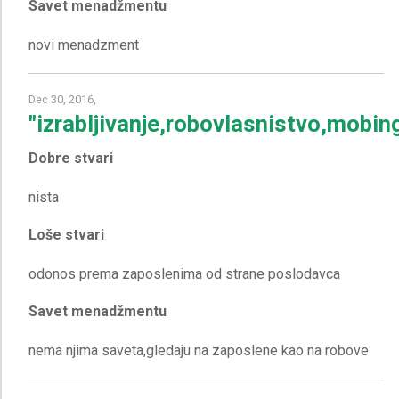
Savet menadžmentu
Dec 30, 2016,
"izrabljivanje,robovlasnistvo,mobing,
Dobre stvari
Loše stvari
Savet menadžmentu