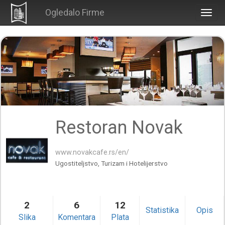
Ogledalo Firme
Togg
navig
Restoran Novak
www.novakcafe.rs/en/
Ugostiteljstvo, Turizam i Hotelijerstvo
2
6
12
Statistika
Opis
Slika
Komentara
Plata