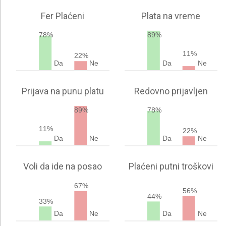
Fer Plaćeni
Plata na vreme
78%
89%
11%
22%
Da
Ne
Da
Ne
Prijava na punu platu
Redovno prijavljen
89%
78%
11%
22%
Da
Ne
Da
Ne
Voli da ide na posao
Plaćeni putni troškovi
67%
56%
44%
33%
Da
Ne
Da
Ne