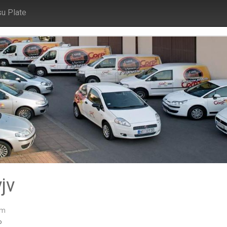
su Plate
jv
om
o