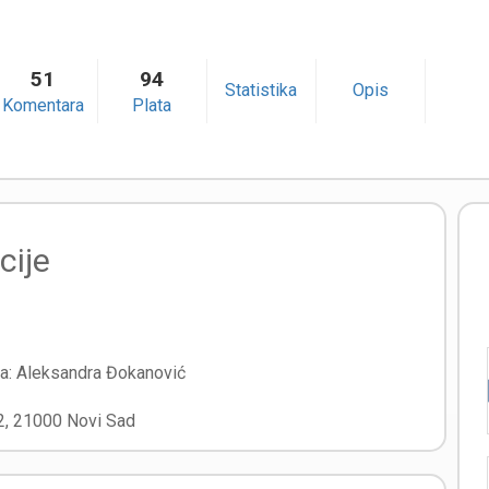
51
94
Statistika
Opis
Komentara
Plata
cije
ra:
Aleksandra Đokanović
2
,
21000
Novi Sad