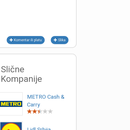
Komentar ili platu
Slika
Slične
Kompanije
METRO Cash &
Carry
Lidl Srbija