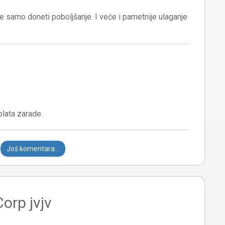
e samo doneti poboljšanje. I veće i pametnije ulaganje
Još komentara...
Corp jvjv