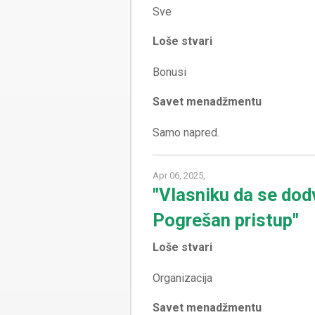
Loše stvari
Savet menadžmentu
Apr 06, 2025,
"Vlasniku da se dod
Pogrešan pristup"
Loše stvari
Savet menadžmentu