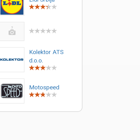
Kolektor ATS
d.o.o.
Motospeed