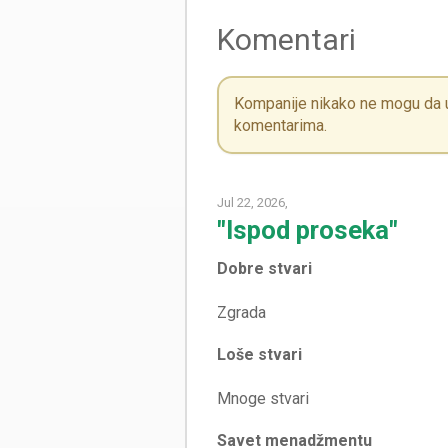
Komentari
Kompanije nikako ne mogu da ut
komentarima.
Jul 22, 2026,
"Ispod proseka"
Dobre stvari
Loše stvari
Savet menadžmentu