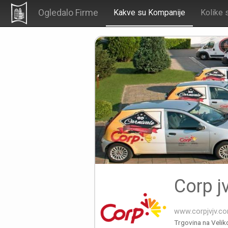
Ogledalo Firme
Kakve su Kompanije
Kolike 
Corp jv
www.corpjvjv.c
Trgovina na Velik