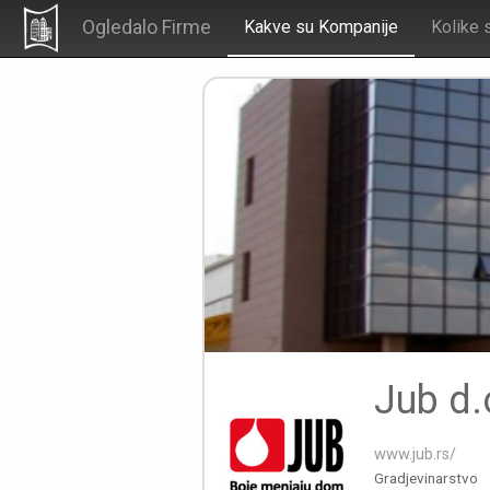
Ogledalo Firme
Kakve su Kompanije
Kolike 
Jub d.
www.jub.rs/
Gradjevinarstvo