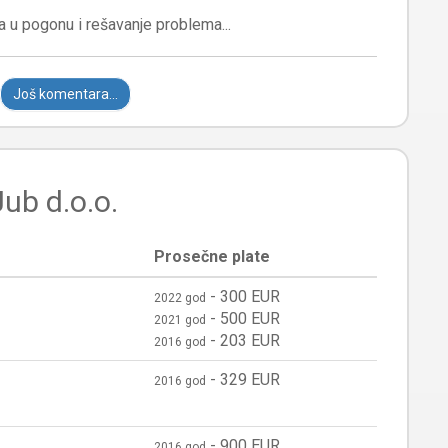
Još komentara...
Jub d.o.o.
Prosečne plate
-
300 EUR
2022 god
-
500 EUR
2021 god
-
203 EUR
2016 god
-
329 EUR
2016 god
-
900 EUR
2016 god