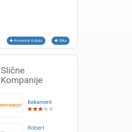
Komentar ili platu
Slika
Slične
Kompanije
Bekament
Robert