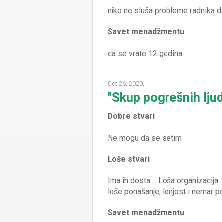
Savet menadžmentu
Oct 26, 2020,
"Skup pogrešnih lju
Dobre stvari
Loše stvari
Ima ih dosta.... Loša organizacija.
Savet menadžmentu