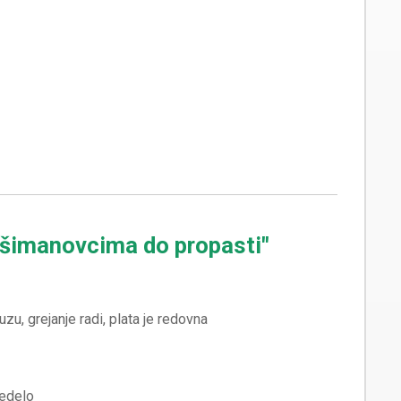
u šimanovcima do propasti"
redelo