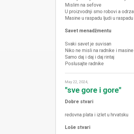
Mislim na sefove
U proizvodnji smo robovi a odrza
Savet menadžmentu
Svaki savet je suvisan
Niko ne misli na radnike i masine
Samo daj i daj i daj rintaj
May 22, 2024,
"sve gore i gore"
Dobre stvari
Loše stvari