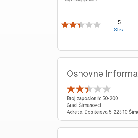
5
Slika
Osnovne Informa
Broj zaposlenih:
50-200
Grad:
Šimanovci
Adresa:
Dositejeva 5
,
22310
Šim