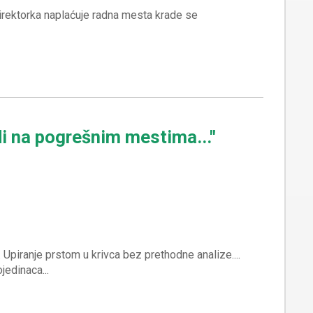
di na pogrešnim mestima..."
.. Upiranje prstom u krivca bez prethodne analize....