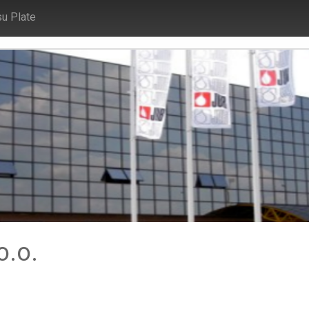
su Plate
o.o.