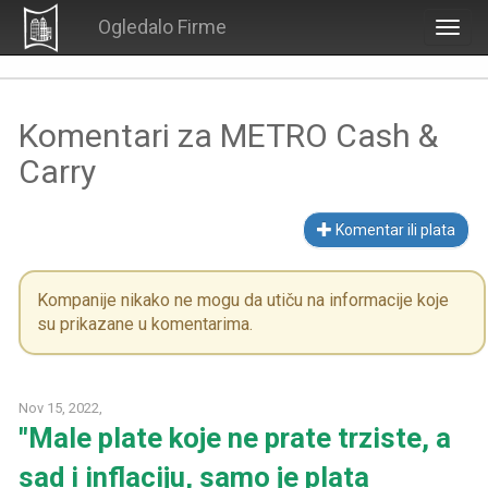
Ogledalo Firme
Togg
navig
Komentari za METRO Cash &
Carry
Komentar ili plata
Kompanije nikako ne mogu da utiču na informacije koje
su prikazane u komentarima.
Nov 15, 2022,
"Male plate koje ne prate trziste, a
sad i inflaciju, samo je plata