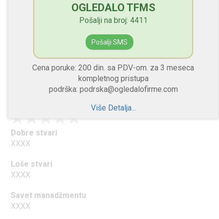
OGLEDALO TFMS
Loše stvari
XXXX
Pošalji na broj: 4411
Savet manadžmentu
Pošalji SMS
XXXX
Cena poruke: 200 din. sa PDV-om. za 3 meseca
kompletnog pristupa
XXXX
podrška: podrska@ogledalofirme.com
"XXXXXXXX"
Više Detalja...
Dobre stvari
XXXX
Loše stvari
XXXX
Savet manadžmentu
XXXX