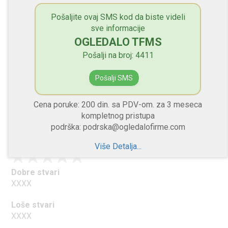
Dobre stvari
Pošaljite ovaj SMS kod da biste videli
XXXX
sve informacije
OGLEDALO TFMS
Loše stvari
XXXX
Pošalji na broj: 4411
Savet manadžmentu
Pošalji SMS
XXXX
Cena poruke: 200 din. sa PDV-om. za 3 meseca
kompletnog pristupa
XXXX
podrška: podrska@ogledalofirme.com
"XXXXXXXX"
Više Detalja...
Dobre stvari
XXXX
Loše stvari
XXXX