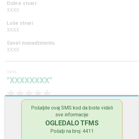
Dobre stvari
XXXX
Loše stvari
XXXX
Savet manadžmentu
XXXX
XXXX
"XXXXXXXX"
Dobre stvari
Pošaljite ovaj SMS kod da biste videli
XXXX
sve informacije
OGLEDALO TFMS
Loše stvari
XXXX
Pošalji na broj: 4411