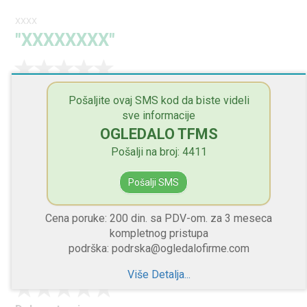
XXXX
"XXXXXXXX"
Dobre stvari
Pošaljite ovaj SMS kod da biste videli
XXXX
sve informacije
OGLEDALO TFMS
Loše stvari
XXXX
Pošalji na broj: 4411
Savet manadžmentu
Pošalji SMS
XXXX
Cena poruke: 200 din. sa PDV-om. za 3 meseca
kompletnog pristupa
XXXX
podrška: podrska@ogledalofirme.com
"XXXXXXXX"
Više Detalja...