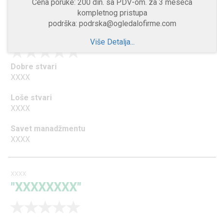
Cena poruke: 200 din. sa PDV-om. za 3 meseca
kompletnog pristupa
XXXX
podrška: podrska@ogledalofirme.com
"XXXXXXXX"
Više Detalja...
Dobre stvari
XXXX
Loše stvari
XXXX
Savet manadžmentu
XXXX
XXXX
"XXXXXXXX"