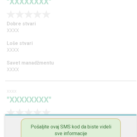
"XXXXXXXX"
Dobre stvari
XXXX
Loše stvari
XXXX
Savet manadžmentu
XXXX
XXXX
"XXXXXXXX"
Dobre stvari
Pošaljite ovaj SMS kod da biste videli
XXXX
sve informacije