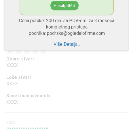
Savet manadžmentu
Pošalji SMS
XXXX
Cena poruke: 200 din. sa PDV-om. za 3 meseca
kompletnog pristupa
XXXX
podrška: podrska@ogledalofirme.com
"XXXXXXXX"
Više Detalja...
Dobre stvari
XXXX
Loše stvari
XXXX
Savet manadžmentu
XXXX
XXXX