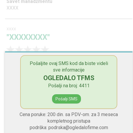
Savet manadžmentu
XXXX
XXXX
"XXXXXXXX"
Dobre stvari
Pošaljite ovaj SMS kod da biste videli
XXXX
sve informacije
OGLEDALO TFMS
Loše stvari
XXXX
Pošalji na broj: 4411
Savet manadžmentu
Pošalji SMS
XXXX
Cena poruke: 200 din. sa PDV-om. za 3 meseca
kompletnog pristupa
XXXX
podrška: podrska@ogledalofirme.com
"XXXXXXXX"