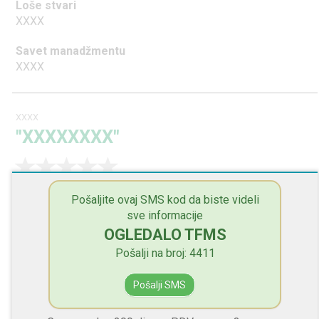
Loše stvari
XXXX
Savet manadžmentu
XXXX
XXXX
"XXXXXXXX"
Dobre stvari
Pošaljite ovaj SMS kod da biste videli
XXXX
sve informacije
OGLEDALO TFMS
Loše stvari
XXXX
Pošalji na broj: 4411
Savet manadžmentu
Pošalji SMS
XXXX