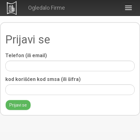
Ogledalo Firme
Togg
navig
Prijavi se
Telefon (ili email)
kod korišćen kod smsa (ili šifra)
Prijavi se