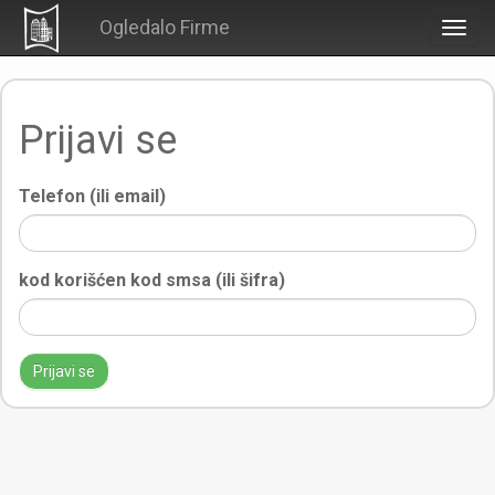
Ogledalo Firme
Togg
navig
Prijavi se
Telefon (ili email)
kod korišćen kod smsa (ili šifra)
Prijavi se