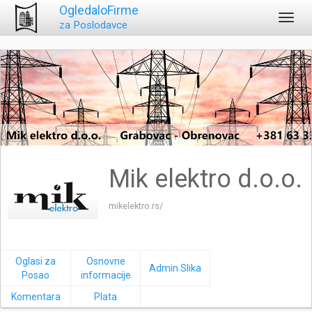
OgledaloFirme
Toggl
za Poslodavce
navig
Mik elektro d.o.o.
mikelektro.rs/
Oglasi za
Osnovne
Admin Slika
Posao
informacije
Komentara
Plata