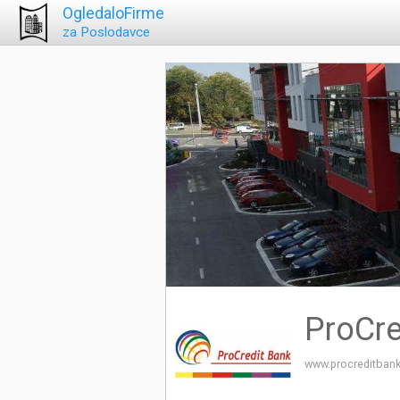
OgledaloFirme
za Poslodavce
ProCre
www.procreditbank