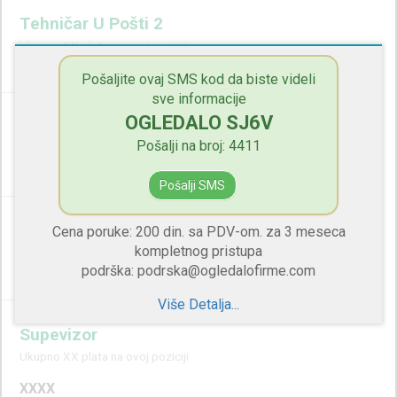
Tehničar U Pošti 2
Ukupno XX plata na ovoj poziciji
XXXX
Pošaljite ovaj SMS kod da biste videli
sve informacije
OGLEDALO SJ6V
Obezbeđenje
Pošalji na broj: 4411
Ukupno XX plata na ovoj poziciji
XXXX
Pošalji SMS
Programer
Cena poruke: 200 din. sa PDV-om. za 3 meseca
kompletnog pristupa
Ukupno XX plata na ovoj poziciji
podrška: podrska@ogledalofirme.com
XXXX
Više Detalja...
Supevizor
Ukupno XX plata na ovoj poziciji
XXXX