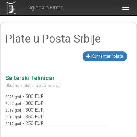
Ogledalo Firme
Togg
navig
Plate u Posta Srbije
Komentar i plata
Salterski Tehnicar
Ukupno 7 plata na ovoj poziciji
-
500 EUR
2025 god
-
300 EUR
2020 god
-
300 EUR
2019 god
-
350 EUR
2018 god
-
250 EUR
2017 god