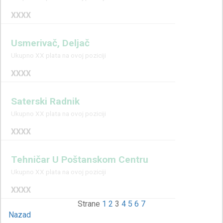
XXXX
Usmerivač, Deljač
Ukupno XX plata na ovoj poziciji
XXXX
Saterski Radnik
Ukupno XX plata na ovoj poziciji
XXXX
Tehničar U Poštanskom Centru
Ukupno XX plata na ovoj poziciji
XXXX
Strane
1
2
3
4
5
6
7
Nazad