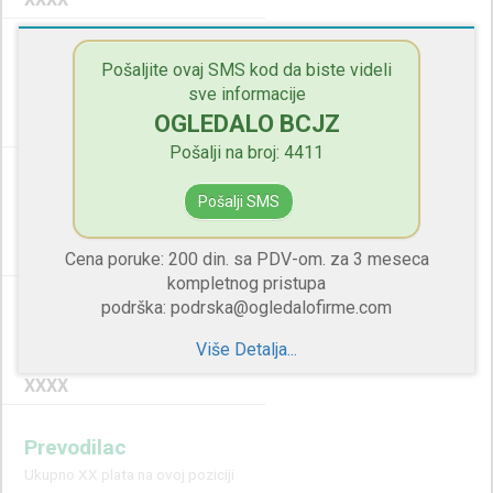
Službenik
Pošaljite ovaj SMS kod da biste videli
Ukupno XX plata na ovoj poziciji
sve informacije
OGLEDALO BCJZ
XXXX
Pošalji na broj: 4411
Upravnik Pošte 4 Reda
Pošalji SMS
Ukupno XX plata na ovoj poziciji
XXXX
Cena poruke: 200 din. sa PDV-om. za 3 meseca
kompletnog pristupa
podrška: podrska@ogledalofirme.com
Ekonomski Tehničar
Ukupno XX plata na ovoj poziciji
Više Detalja...
XXXX
Prevodilac
Ukupno XX plata na ovoj poziciji