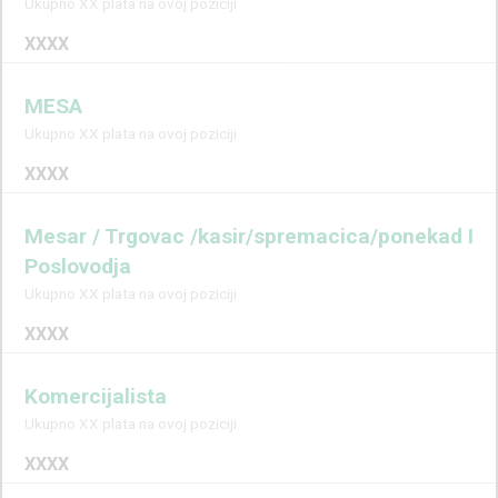
Ukupno XX plata na ovoj poziciji
XXXX
MESA
Ukupno XX plata na ovoj poziciji
XXXX
Mesar / Trgovac /kasir/spremacica/ponekad I
Poslovodja
Ukupno XX plata na ovoj poziciji
XXXX
Komercijalista
Ukupno XX plata na ovoj poziciji
XXXX