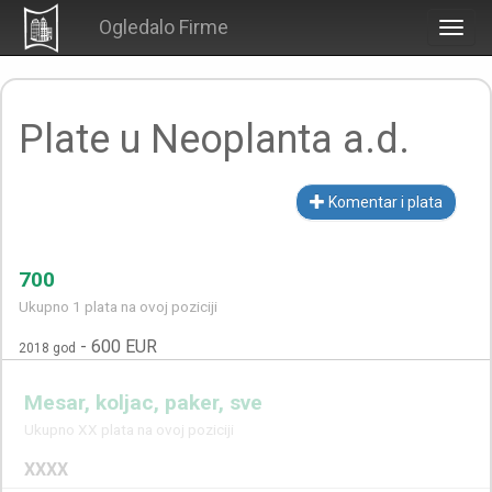
Ogledalo Firme
Togg
navig
Plate u Neoplanta a.d.
Komentar i plata
700
Ukupno 1 plata na ovoj poziciji
-
600 EUR
2018 god
Mesar, koljac, paker, sve
Ukupno XX plata na ovoj poziciji
XXXX