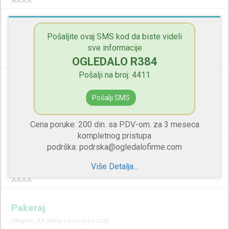
Radnik Na Pakovanju
Pošaljite ovaj SMS kod da biste videli
Ukupno XX plata na ovoj poziciji
sve informacije
XXXX
OGLEDALO R384
Pošalji na broj: 4411
Grupovodja Na Punjenju
Pošalji SMS
Ukupno XX plata na ovoj poziciji
XXXX
Cena poruke: 200 din. sa PDV-om. za 3 meseca
kompletnog pristupa
Fizikalac
podrška: podrska@ogledalofirme.com
Ukupno XX plata na ovoj poziciji
Više Detalja...
XXXX
Pakeraj
Ukupno XX plata na ovoj poziciji