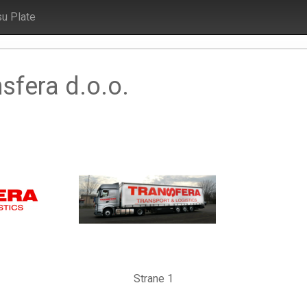
su Plate
nsfera d.o.o.
Strane 1