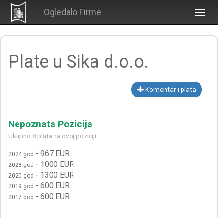
Ogledalo Firme
Togg
navig
Plate u Sika d.o.o.
Komentar i plata
Nepoznata Pozicija
Ukupno 8 plata na ovoj poziciji
-
967 EUR
2024 god
-
1000 EUR
2023 god
-
1300 EUR
2020 god
-
600 EUR
2019 god
-
600 EUR
2017 god