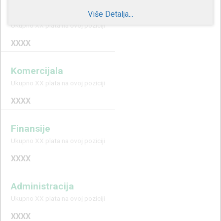
Supervizor
Više Detalja...
Ukupno XX plata na ovoj poziciji
XXXX
Komercijala
Ukupno XX plata na ovoj poziciji
XXXX
Finansije
Ukupno XX plata na ovoj poziciji
XXXX
Administracija
Ukupno XX plata na ovoj poziciji
XXXX