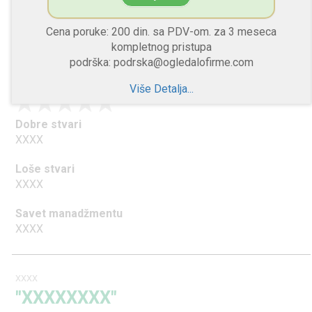
XXXX
Cena poruke: 200 din. sa PDV-om. za 3 meseca
kompletnog pristupa
XXXX
podrška: podrska@ogledalofirme.com
"XXXXXXXX"
Više Detalja...
Dobre stvari
XXXX
Loše stvari
XXXX
Savet manadžmentu
XXXX
XXXX
"XXXXXXXX"