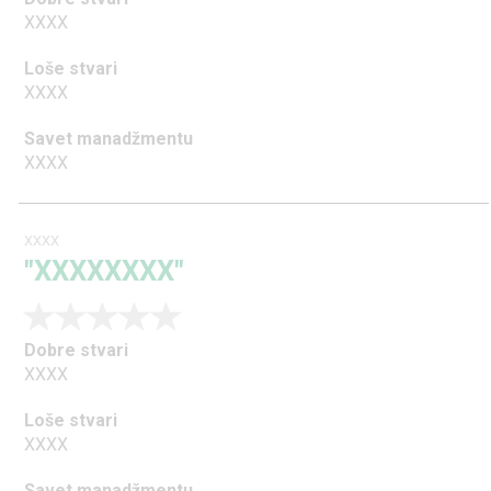
XXXX
Loše stvari
XXXX
Savet manadžmentu
XXXX
XXXX
"XXXXXXXX"
Dobre stvari
XXXX
Loše stvari
XXXX
Savet manadžmentu