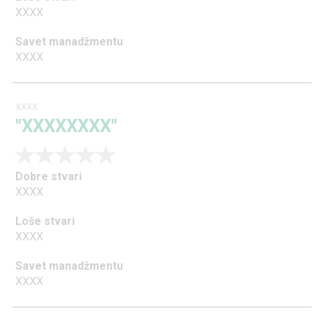
XXXX
Savet manadžmentu
XXXX
XXXX
"XXXXXXXX"
Dobre stvari
XXXX
Loše stvari
XXXX
Savet manadžmentu
XXXX