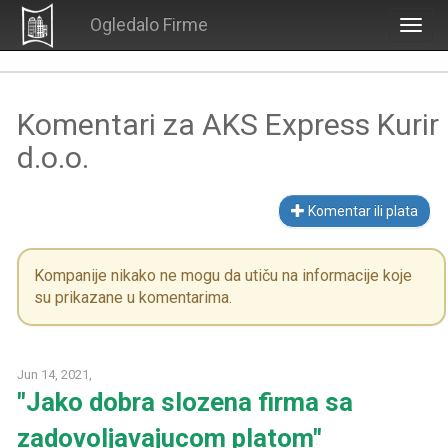
Ogledalo Firme
Togg
navig
Komentari za AKS Express Kurir
d.o.o.
Komentar ili plata
Kompanije nikako ne mogu da utiču na informacije koje
su prikazane u komentarima.
Jun 14, 2021,
"Jako dobra slozena firma sa
zadovoljavajucom platom"