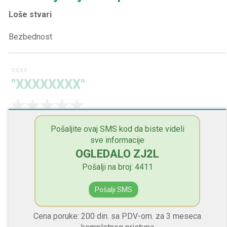
Loše stvari
XXXX
"XXXXXXXX"
Dobre stvari
Pošaljite ovaj SMS kod da biste videli
XXXX
sve informacije
OGLEDALO ZJ2L
Loše stvari
XXXX
Pošalji na broj: 4411
Savet manadžmentu
Pošalji SMS
XXXX
Cena poruke: 200 din. sa PDV-om. za 3 meseca