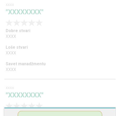
XXXX
"XXXXXXXX"
Dobre stvari
XXXX
Loše stvari
XXXX
Savet manadžmentu
XXXX
XXXX
"XXXXXXXX"
Dobre stvari