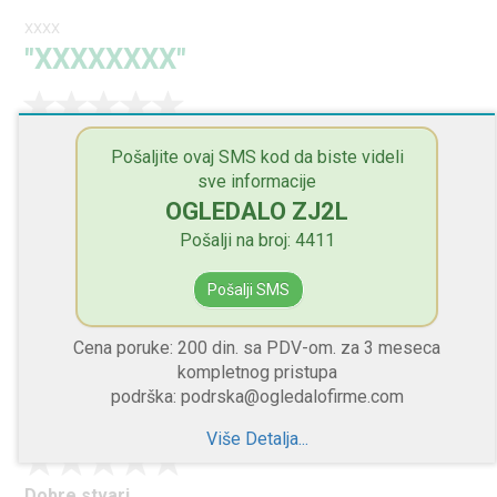
XXXX
"XXXXXXXX"
Dobre stvari
Pošaljite ovaj SMS kod da biste videli
XXXX
sve informacije
OGLEDALO ZJ2L
Loše stvari
XXXX
Pošalji na broj: 4411
Savet manadžmentu
Pošalji SMS
XXXX
Cena poruke: 200 din. sa PDV-om. za 3 meseca
kompletnog pristupa
XXXX
podrška: podrska@ogledalofirme.com
"XXXXXXXX"
Više Detalja...
Dobre stvari