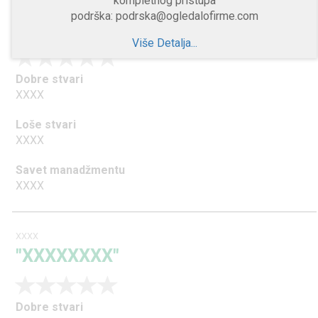
kompletnog pristupa
XXXX
podrška: podrska@ogledalofirme.com
"XXXXXXXX"
Više Detalja...
Dobre stvari
XXXX
Loše stvari
XXXX
Savet manadžmentu
XXXX
XXXX
"XXXXXXXX"
Dobre stvari