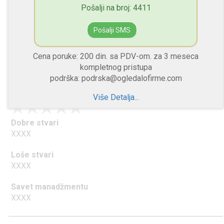
XXXX
Pošalji na broj: 4411
Savet manadžmentu
Pošalji SMS
XXXX
Cena poruke: 200 din. sa PDV-om. za 3 meseca
kompletnog pristupa
XXXX
podrška: podrska@ogledalofirme.com
"XXXXXXXX"
Više Detalja...
Dobre stvari
XXXX
Loše stvari
XXXX
Savet manadžmentu
XXXX