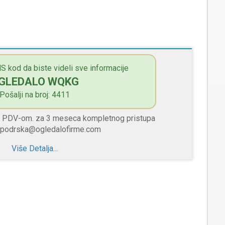
S kod da biste videli sve informacije
GLEDALO WQKG
Pošalji na broj: 4411
sa PDV-om. za 3 meseca kompletnog pristupa
 podrska@ogledalofirme.com
Više Detalja...