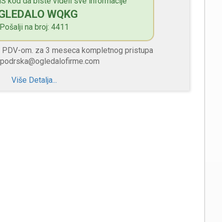
S kod da biste videli sve informacije
GLEDALO WQKG
Pošalji na broj: 4411
sa PDV-om. za 3 meseca kompletnog pristupa
 podrska@ogledalofirme.com
Više Detalja...