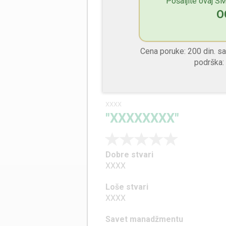
Pošaljite ovaj SM
XXXX
O
Loše stvari
XXXX
Cena poruke: 200 din. 
Savet manadžmentu
podrška:
XXXX
XXXX
"XXXXXXXX"
Dobre stvari
XXXX
Loše stvari
XXXX
Savet manadžmentu