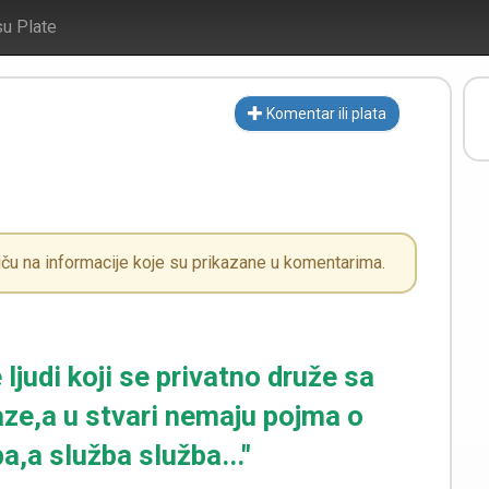
su Plate
Komentar ili plata
ču na informacije koje su prikazane u komentarima.
ljudi koji se privatno druže sa
ze,a u stvari nemaju pojma o
a,a služba služba..."