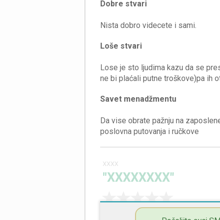
Dobre stvari
Loše stvari
Lose je sto ljudima kazu da se pre
Savet menadžmentu
Da vise obrate pažnju na zaposlen
XXXX
"XXXXXXXX"
Dobre stvari