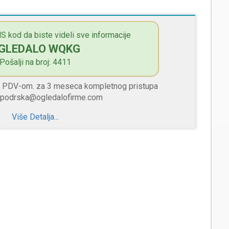
S kod da biste videli sve informacije
GLEDALO WQKG
Pošalji na broj: 4411
sa PDV-om. za 3 meseca kompletnog pristupa
 podrska@ogledalofirme.com
Više Detalja...