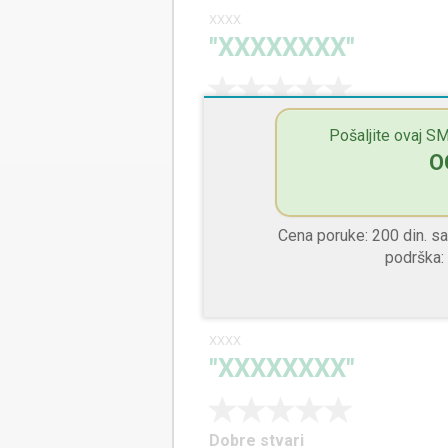
XXXX
"XXXXXXXX"
Dobre stvari
Pošaljite ovaj SM
XXXX
O
Loše stvari
XXXX
Cena poruke: 200 din. 
Savet manadžmentu
podrška:
XXXX
XXXX
"XXXXXXXX"
Dobre stvari