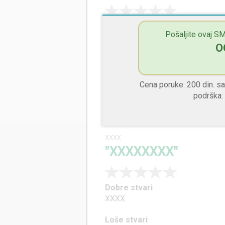
Dobre stvari
Pošaljite ovaj SM
XXXX
O
Loše stvari
XXXX
Cena poruke: 200 din. 
Savet manadžmentu
podrška:
XXXX
XXXX
"XXXXXXXX"
Dobre stvari
XXXX
Loše stvari