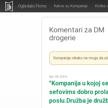
Ogledalo Firme
Kakve su Kompanije
Kolike 
Komentari za DM
drogerie
Kompanije nikako ne mogu da uti
Apr 09, 2024,
"Kompanija u kojoj se 
sefovims dobro prola
poslu.Družba je družb