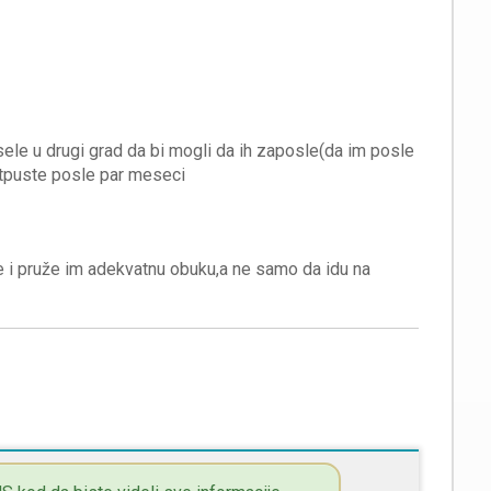
sele u drugi grad da bi mogli da ih zaposle(da im posle
e i pruže im adekvatnu obuku,a ne samo da idu na