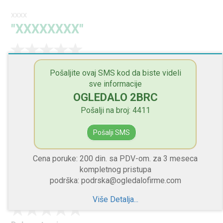
XXXX
"XXXXXXXX"
Dobre stvari
Pošaljite ovaj SMS kod da biste videli
XXXX
sve informacije
OGLEDALO 2BRC
Loše stvari
XXXX
Pošalji na broj: 4411
Savet manadžmentu
Pošalji SMS
XXXX
Cena poruke: 200 din. sa PDV-om. za 3 meseca
kompletnog pristupa
XXXX
podrška: podrska@ogledalofirme.com
"XXXXXXXX"
Više Detalja...