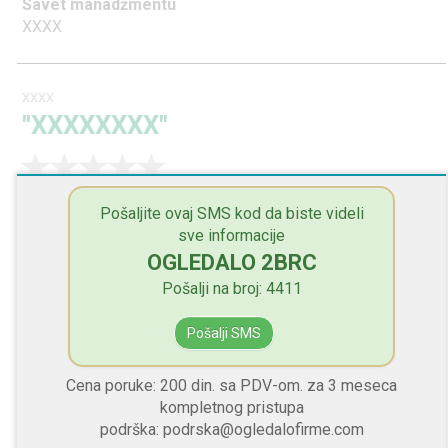
Savet manadžmentu
XXXX
XXXX
"XXXXXXXX"
Dobre stvari
Pošaljite ovaj SMS kod da biste videli
XXXX
sve informacije
OGLEDALO 2BRC
Loše stvari
XXXX
Pošalji na broj: 4411
Savet manadžmentu
Pošalji SMS
XXXX
Cena poruke: 200 din. sa PDV-om. za 3 meseca
kompletnog pristupa
XXXX
podrška: podrska@ogledalofirme.com
"XXXXXXXX"