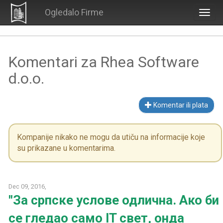
Ogledalo Firme
Togg
navig
Komentari za Rhea Software
d.o.o.
Komentar ili plata
Kompanije nikako ne mogu da utiču na informacije koje
su prikazane u komentarima.
Dec 09, 2016,
"За српске услове одлична. Ако би
се гледао само IT свет, онда