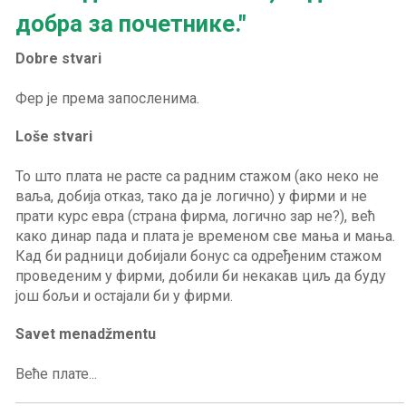
добра за почетнике."
Dobre stvari
Loše stvari
То што плата не расте са радним стажом (ако неко не
ваља, добија отказ, тако да је логично) у фирми и не
прати курс евра (страна фирма, логично зар не?), већ
како динар пада и плата је временом све мања и мања.
Кад би радници добијали бонус са одређеним стажом
проведеним у фирми, добили би некакав циљ да буду
Savet menadžmentu